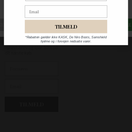
Email
Nyhedsbrev
TILMELD
*Rabatten gælder ikke KASK, De Niro Boots, Samshield
Tilmeld dig vores
hjelme og i forvejen nedsatte varer.
nyhedsbrev og spar 10% på
dit næste køb.
First Name
Email
TILMELD