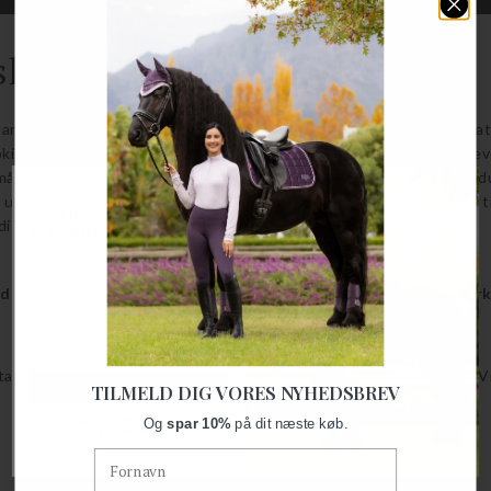
Du er altid velkommen til, at sende en uopfordret ansøgning til
info@horsefashion.dk med emnefeltet "uopfordret".
Information
Horse Fashion
Tilmeld dig vores
nyhedsbrev og SPAR 10%
Om Horse Fashion
KREBSEN 11
Vi vil løbende holde dig opdateret med
Job i Horse Fashion
9200 AALBORG SV
nyheder, gode tilbud og nyttig viden om vores
produkter.
Handelsbetingelser
CVR NR. 27598846
Fornavn
Leveringsmetoder
Returportal
EMAIL:
info@horsefashion.dk
Email
Fortryd ordre
TLF.
+45 24232450
Kontakt
TILMELD DIG VORES NYHEDSBREV
TILMELD
Follow us
Åbn GDPR-popup
Og
spar 10%
på dit næste køb.
*Rabatten gælder ikke KASK, De Niro Boots, Samshield
hjelme og i forvejen nedsatte varer.
Fornavn