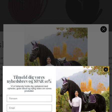
LONGERINGSLINE
LONGERINGSLINE
Horze
Horze
DKK 99,00
DKK 99,00
Størrelser på lager
Størrelser på lager
8 M
8 M
Tilmeld dig vores
nyhedsbrev og SPAR 10%
Vi vil løbende holde dig opdateret med
nyheder, gode tilbud og nyttig viden om vores
produkter.
Fornavn
Email