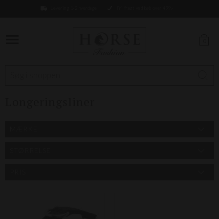
Levering 1-2 hverdage
Fri fragt ved køb over 499,-
0
Longeringsliner
MÆRKE
STØRRELSE
PRIS