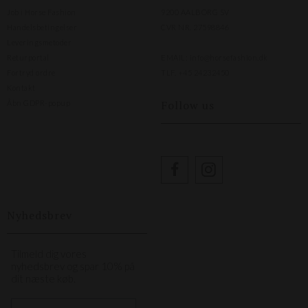
Job i Horse Fashion
9200 AALBORG SV
Handelsbetingelser
CVR NR. 27598846
Leveringsmetoder
Returportal
EMAIL:
info@horsefashion.dk
Fortryd ordre
TLF.
+45 24232450
Kontakt
Follow us
Åbn GDPR-popup
Nyhedsbrev
Tilmeld dig vores
nyhedsbrev og spar 10% på
dit næste køb.
First Name