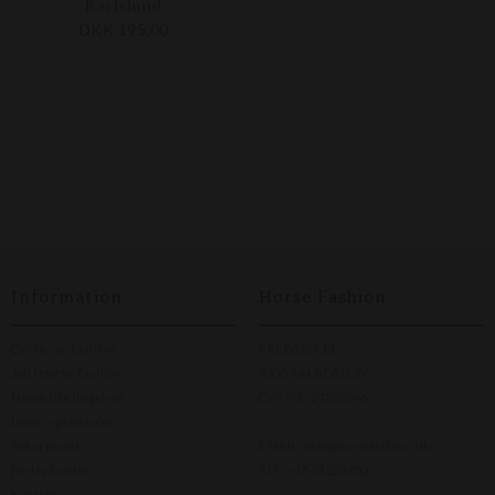
Karlslund
DKK 195,00
Information
Horse Fashion
Om Horse Fashion
KREBSEN 11
Job i Horse Fashion
9200 AALBORG SV
Handelsbetingelser
CVR NR. 27598846
Leveringsmetoder
Returportal
EMAIL:
info@horsefashion.dk
Fortryd ordre
TLF.
+45 24232450
Kontakt