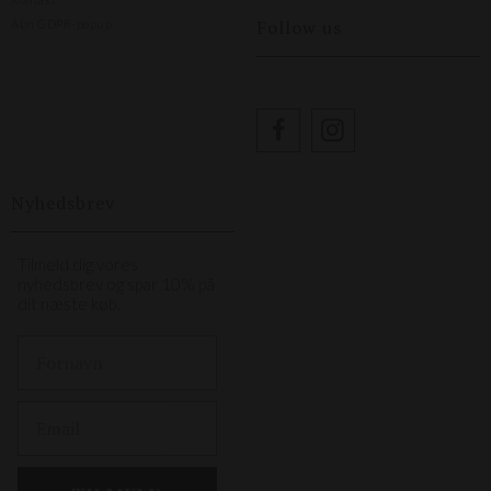
Follow us
Åbn GDPR-popup
Nyhedsbrev
Tilmeld dig vores
nyhedsbrev og spar 10% på
dit næste køb.
First Name
Email