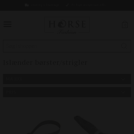
Levering 1-2 hverdage
Fri fragt ved køb over 499,-
0
Islænder børster/strigler
MÆRKE
PRIS