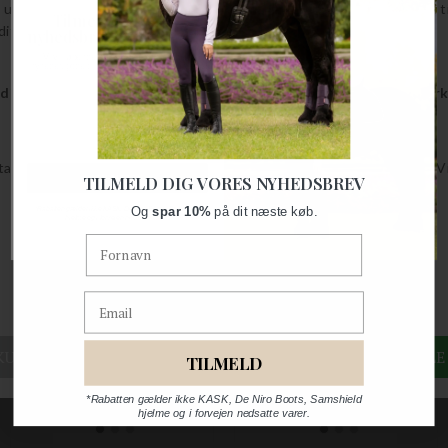
Tilmeld dig vores
nyhedsbrev og SPAR 10%
TINDUR MAN OG HALE BØRSTE
TINDUR BØRSTE M. LANGE HÅR
Karlslund
Karlslund
Vi vil løbende holde dig opdateret med
nyheder, gode tilbud og nyttig viden om vores
produkter.
DKK 60,00
DKK 95,00
Fornavn
Email
TILMELD DIG VORES NYHEDSBREV
TILMELD
Og
spar 10%
på dit næste køb.
*Rabatten gælder ikke KASK, De Niro Boots, Samshield
hjelme og i forvejen nedsatte varer.
Fornavn
Email
TILMELD
*Rabatten gælder ikke KASK, De Niro Boots, Samshield
hjelme og i forvejen nedsatte varer.