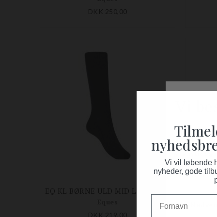
DKK 250,00
Tilmel
nyhedsbre
Vi vil løbende
nyheder, gode tilb
EQ KL BØRNE ULD MID LEG STRØMPER 2-PACK
Fornavn
Eques
DKK 219,00