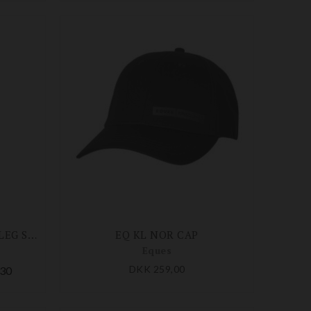
EQ KL MARTE BØRNE MID LEG STRØMPER 2-PACK
EQ KL NOR CAP
Eques
DKK 259,00
30