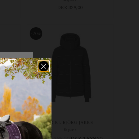
DKK 329,00
-20%
EQ KL HEKLA VINTER JODPHUR FG
EQ KL BJÖRG JAKKE
Eques
DKK 2.299,00
DKK 1.839,20