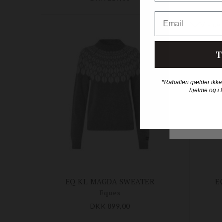
Email
T
*Rabatten gælder ikke
hjelme og i 
EQ KL MAGDA SWEATER
E
Eques
DKK 899,00