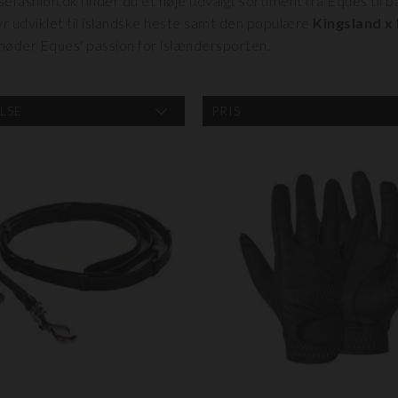
fashion.dk finder du et nøje udvalgt sortiment fra Eques til bå
r udviklet til islandske heste samt den populære
Kingsland x
 møder Eques' passion for islændersporten.
LSE
PRIS