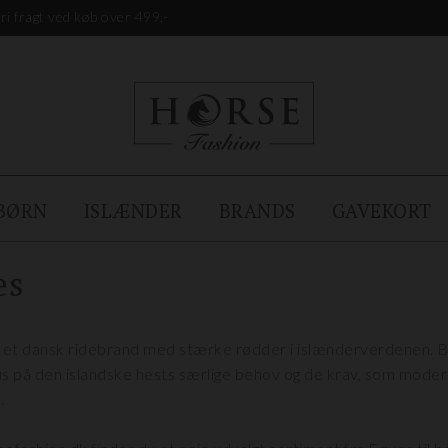
ri fragt ved køb over 499,-
BØRN
ISLÆNDER
BRANDS
GAVEKORT
es
 et dansk ridebrand med stærke rødder i islænderverdenen. Br
 på den islandske hests særlige behov og de krav, som moderne 
.