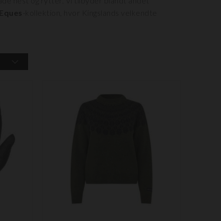
de hest og rytter. Vi tilbyder blandt andet
 Eques
-kollektion, hvor Kingslands velkendte