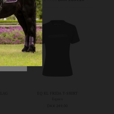
RLAG
EQ KL FRIDA T-SHIRT
Eques
DKK 249,00