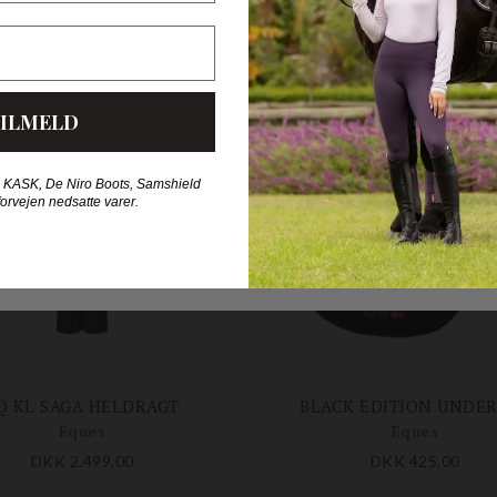
ILMELD
 KASK, De Niro Boots, Samshield
forvejen nedsatte varer.
Q KL SAGA HELDRAGT
BLACK EDITION UNDE
Eques
Eques
DKK 2.499,00
DKK 425,00