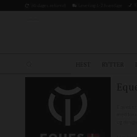
F
30 dages returret
Levering 1-2 hverdage
DANMARK
HEST
RYTTER
Equ
Eques er
med fokus
og design