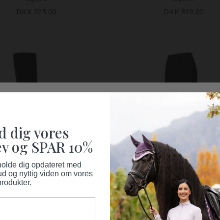
DKK 225,00
DKK 899,00
d dig vores
v og SPAR 10%
 holde dig opdateret med
ud og nyttig viden om vores
produkter.
EQ KL DAG ULD MID LEG STRØMPER 2-PACK
Eques
Eques
DKK 219,00
DKK 1.899,00