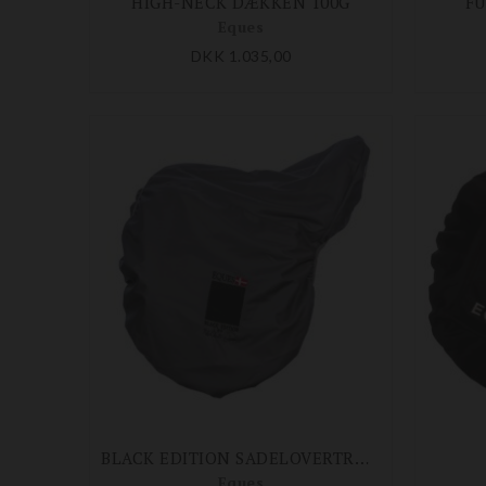
HIGH-NECK DÆKKEN 100G
FU
Eques
DKK 1.035,00
BLACK EDITION SADELOVERTRÆK
Eques