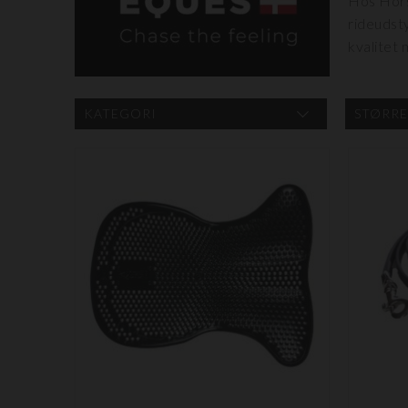
Hos Horse
rideudsty
kvalitet
KATEGORI
STØRRE