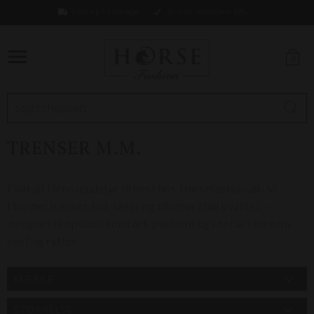
Levering 1-2 hverdage
Fri fragt ved køb over 499,-
0
TRENSER M.M.
Find alt i trenseudstyr til hest hos Horsefashion.dk. Vi
tilbyder trenser, bid, tøjler og tilbehør i høj kvalitet –
designet til optimal komfort, pasform og kontakt mellem
hest og rytter.
MÆRKE
STØRRELSE