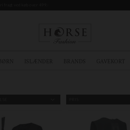
ri fragt ved køb over 499,-
BØRN
ISLÆNDER
BRANDS
GAVEKORT
LSE
PRIS