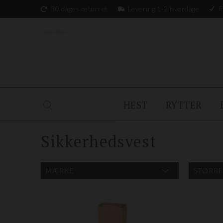
F
30 dages returret
Levering 1-2 hverdage
DANMARK
HEST
RYTTER
Sikkerhedsvest
MÆRKE
STØRRE