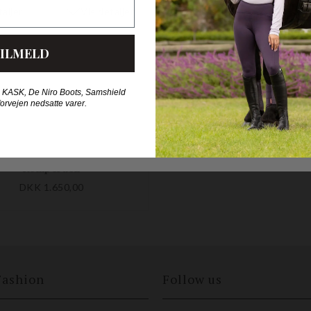
ILMELD
 KASK, De Niro Boots, Samshield
forvejen nedsatte varer.
BALLISTIC FLEX SLIM FIT CROSS PROTECTOR
Komperdell
DKK 1.650,00
Fashion
Follow us