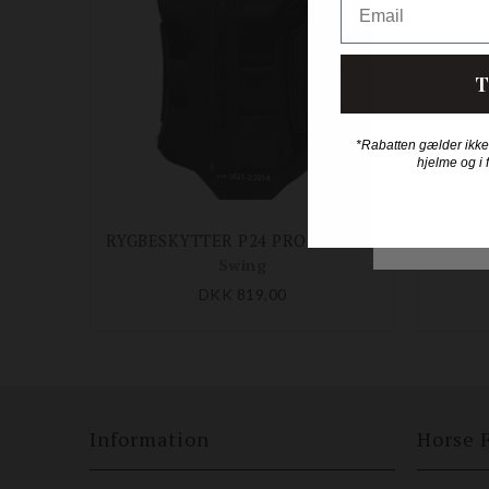
T
*Rabatten gælder ikke
hjelme og i 
RYGBESKYTTER P24 PRO VOKSEN
Swing
DKK 819,00
Information
Horse 