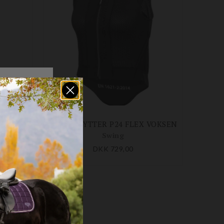
BALLISTIC FLEX FIT REGULAR CROSS PROTECTION
RYGBESKYTTER P24 FLEX VOKSEN
Swing
DKK 729,00