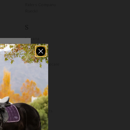
Riders Company
Roeckl
S
Salvana
Samshield
SD Design
Sprenger
Statera Horsecare
Stubben
Swing
Sydgros
T
Trolle Projects
Twinkle