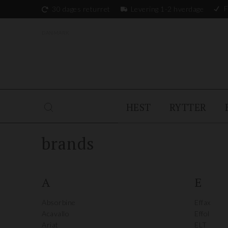
F
30 dages returret
Levering 1-2 hverdage
DANMARK
HEST
RYTTER
brands
A
E
Absorbine
Effax
Acavallo
Effol
Ariat
ELT