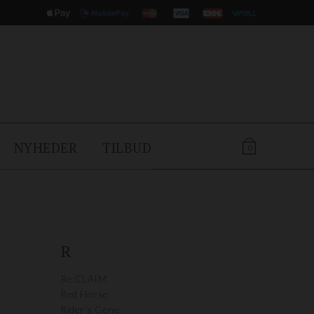
NYHEDER
TILBUD
0
R
Re:CLAIM
Red Horse
Rider's Gene