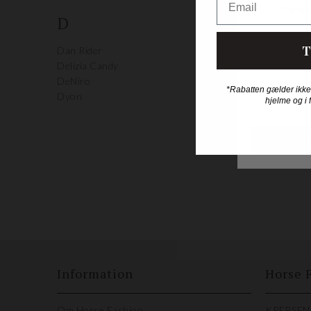
Harrys H
D
Horka
Horse Sq
T
Dan Rider
HorseGua
Delizia Candy
Horslyx
DeNiro
Horze
*Rabatten gælder ikke
Dyon
hjelme og i 
I
Imperial R
Incrediwe
Information
Horse 
Om Horse Fashion
KREBSEN