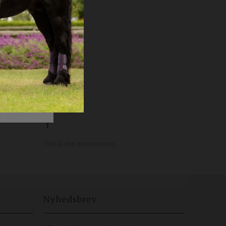
V
Veredus
W
Wahl
Waldhausen
WoofWear
Y
Ylvi & the minimoomis
Nyhedsbrev