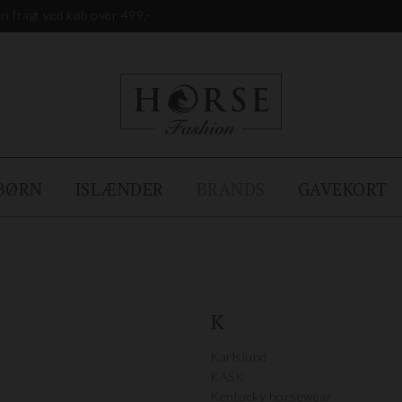
ri fragt ved køb over 499,-
BØRN
ISLÆNDER
BRANDS
GAVEKORT
K
Karlslund
KASK
Kentucky horsewear