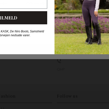
N
orse
uare
NAF
ILMELD
rd
Nathalie
Nettex
 KASK, De Niro Boots, Samshield
P
forvejen nedsatte varer.
Professionel choice
iding
ar Equine
Q
QHP
Fashion
Follow us
 11