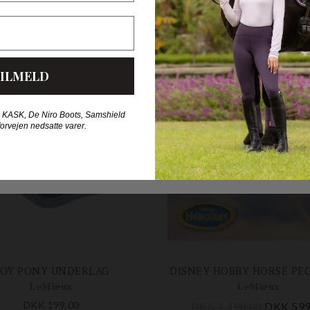
DKK 2.300,00
DKK 629,00
-50%
ILMELD
 KASK, De Niro Boots, Samshield
forvejen nedsatte varer.
TOY PONY UNDERLAG
LeMieux
LeMieux
DKK 199,00
DKK 1.198,00
DKK 599