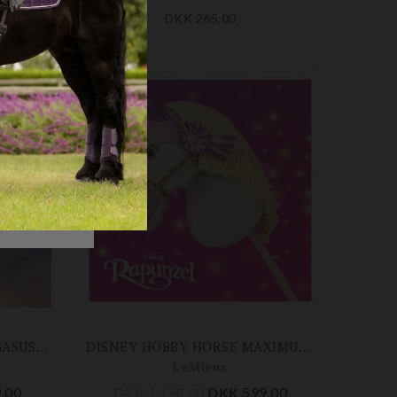
DKK 265,00
-50%
DISNEY HOBBY HORSE PEGASUS M.ACCESSORIES SET
DISNEY HOBBY HORSE MAXIMUS M. ACCESSORIES SET
LeMieux
,00
DKK 1.198,00
DKK 599,00