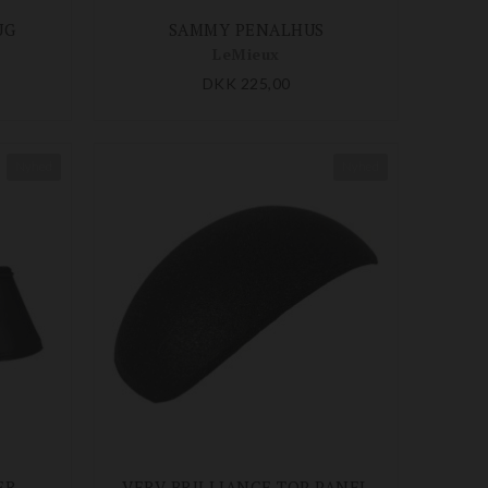
UG
SAMMY PENALHUS
LeMieux
DKK 225,00
Nyhed
Nyhed
ER
VERV BRILLIANCE TOP PANEL