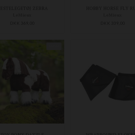
ESTELEGETØJ ZEBRA
HOBBY HORSE FLY R
LeMieux
LeMieux
DKK 369,00
DKK 339,00
Nyhed
TOY PONY DAZZLE
WRAPROUND KLOKK