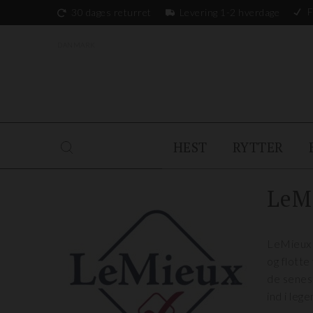
F
30 dages returret
Levering 1-2 hverdage
DANMARK
HEST
RYTTER
LeM
LeMieux 
og flotte
de senes
ind i lege