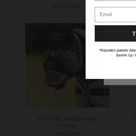
DKK 2.300,00
Email
T
*Rabatten gælder ikke
hjelme og i 
TOY PONY INSEKTMASKE
LeMieux
DKK 179,00