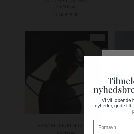
LeMieux
DKK 649,00
Nyhed
Tilmel
nyhedsbre
Vi vil løbende
nyheder, gode tilb
Fornavn
VERV RIDEHJELM GLOSSY
V
LeMieux