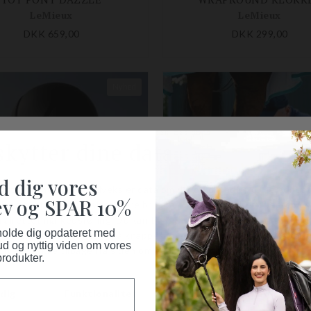
LeMieux
LeMieux
DKK 659,00
DKK 299,00
Nyhed
d dig vores
v og SPAR 10%
 holde dig opdateret med
ud og nyttig viden om vores
produkter.
ERV RIDEHJELM MATT
CRYSTAL COOL BOO
LeMieux
LeMieux