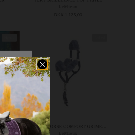
LeMieux
DKK 1.125,00
Nyhed
Nyhed
TS
HOBBY HORSE COMFORT GRIME OG TRÆKTOV
LeMieux