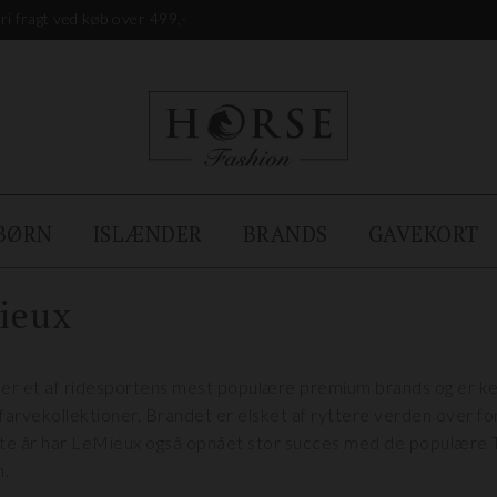
ri fragt ved køb over 499,-
BØRN
ISLÆNDER
BRANDS
GAVEKORT
ieux
er et af ridesportens mest populære premium brands og er kend
 farvekollektioner. Brandet er elsket af ryttere verden over for 
te år har LeMieux også opnået stor succes med de populære 
n.