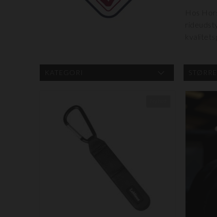
Hos Horse
rideudsty
kvalitet
KATEGORI
STØRRE
Nyhed