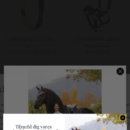
LONGEGJORD M. IMITERET LAM
LONGERINGS GRIME
Horze
Waldhausen
DKK 279,00
DKK 209,25
DKK 169,00
Størrelser på lager
Størrelser på lager
PONY
COB
FULL
Tilmeld dig vores