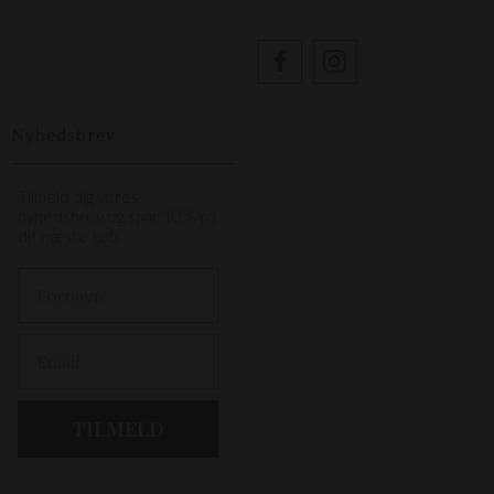
Nyhedsbrev
Tilmeld dig vores
nyhedsbrev og spar 10% på
dit næste køb.
First Name
Email
TILMELD