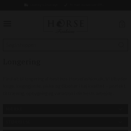
Levering 1-2 hverdage
Fri fragt ved køb over 499,-
0
Longering
Find alt til longering af hest hos Horsefashion.dk. Vi tilbyder
longe, longegjorde, piske og tilbehør i høj kvalitet – perfekt
til træning, opbygning og variation i din hests arbejde.
MÆRKE
STØRRELSE