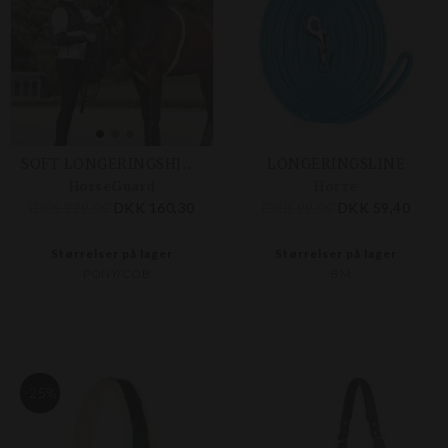
SOFT LONGERINGSHJÆLP
LONGERINGSLINE
HorseGuard
Horze
DKK 229,00
DKK 160,30
DKK 99,00
DKK 59,40
Størrelser på lager
Størrelser på lager
PONY/COB
8 M
-25%