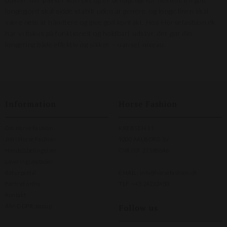
longegjord skal sidde stabilt uden at genere, og longe linen skal
være nem at håndtere og give god kontakt. Hos Horsefashion.dk
har vi fokus på funktionelt og holdbart udstyr, der gør din
longering både effektiv og sikker – uanset niveau.
Information
Horse Fashion
Om Horse Fashion
KREBSEN 11
Job i Horse Fashion
9200 AALBORG SV
Handelsbetingelser
CVR NR. 27598846
Leveringsmetoder
Returportal
EMAIL:
info@horsefashion.dk
Fortryd ordre
TLF.
+45 24232450
Kontakt
Follow us
Åbn GDPR-popup