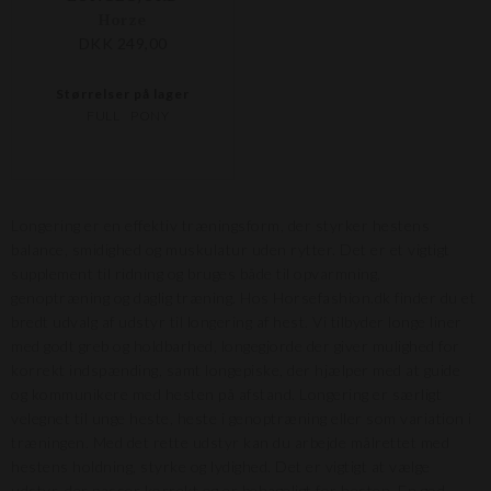
Horze
DKK 249,00
Størrelser på lager
FULL
PONY
Longering er en effektiv træningsform, der styrker hestens
balance, smidighed og muskulatur uden rytter. Det er et vigtigt
supplement til ridning og bruges både til opvarmning,
genoptræning og daglig træning. Hos Horsefashion.dk finder du et
bredt udvalg af udstyr til longering af hest. Vi tilbyder longe liner
med godt greb og holdbarhed, longegjorde der giver mulighed for
korrekt indspænding, samt longepiske, der hjælper med at guide
og kommunikere med hesten på afstand. Longering er særligt
velegnet til unge heste, heste i genoptræning eller som variation i
træningen. Med det rette udstyr kan du arbejde målrettet med
hestens holdning, styrke og lydighed. Det er vigtigt at vælge
udstyr, der passer korrekt og er behageligt for hesten. En god