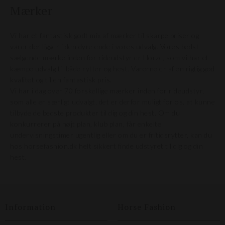
Mærker
Vi har et fantastisk godt mix af mærker til skarpe priser og
varer der ligger i den dyre ende i vores udvalg. Vores bedst
sælgende mærke inden for rideudstyr er Horze, som vi har et
kæmpe udvalg til både rytter og hest. Varerne er af en rigtig god
kvalitet og til en fantastisk pris.
Vi har i dag over 70 forskellige mærker inden for rideudstyr,
som alle er særligt udvalgt, det er derfor muligt for os, at kunne
tilbyde de bedste produkter til dig og din hest. Om du
konkurrerer på højt plan, klub plan, får enkelte
undervisningstimer ugentlig eller om du er fritidsrytter, kan du
hos horsefashion.dk helt sikkert finde udstyret til dig og din
hest.
Information
Horse Fashion