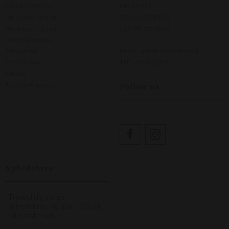
Om Horse Fashion
KREBSEN 11
Job i Horse Fashion
9200 AALBORG SV
Handelsbetingelser
CVR NR. 27598846
Leveringsmetoder
Returportal
EMAIL:
info@horsefashion.dk
Fortryd ordre
TLF.
+45 24232450
Kontakt
Follow us
Åbn GDPR-popup
Nyhedsbrev
Tilmeld dig vores
nyhedsbrev og spar 10% på
dit næste køb.