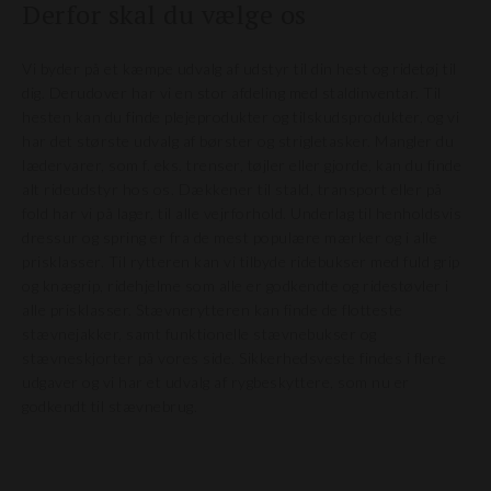
Derfor skal du vælge os
Vi byder på et kæmpe udvalg af udstyr til din hest og ridetøj til
dig. Derudover har vi en stor afdeling med staldinventar. Til
hesten kan du finde plejeprodukter og tilskudsprodukter, og vi
har det største udvalg af børster og strigletasker. Mangler du
lædervarer, som f. eks. trenser, tøjler eller gjorde, kan du finde
alt rideudstyr hos os. Dækkener til stald, transport eller på
fold har vi på lager, til alle vejrforhold. Underlag til henholdsvis
dressur og spring er fra de mest populære mærker og i alle
prisklasser. Til rytteren kan vi tilbyde ridebukser med fuld grip
og knægrip, ridehjelme som alle er godkendte og ridestøvler i
alle prisklasser. Stævnerytteren kan finde de flotteste
stævnejakker, samt funktionelle stævnebukser og
stævneskjorter på vores side. Sikkerhedsveste findes i flere
udgaver og vi har et udvalg af rygbeskyttere, som nu er
godkendt til stævnebrug.