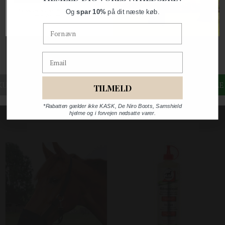
Og
spar 10%
på dit næste køb.
*Rabatten gælder ikke KASK, De Niro Boots, Samshield
hjelme og i forvejen nedsatte varer.
Fornavn
EKHOLM PROB DEO TJÆRE-GIFT FRI SPRAY 750 ML
ITCH STOP SALVE 600 ML
Equidan Vetline
Equidan Vetline
Email
DKK 199,00
DKK 349,00
TILMELD
*Rabatten gælder ikke KASK, De Niro Boots, Samshield
hjelme og i forvejen nedsatte varer.