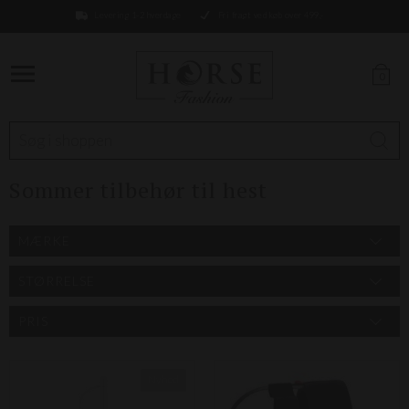
Levering 1-2 hverdage
Fri fragt ved køb over 499,-
0
Sommer tilbehør til hest
MÆRKE
STØRRELSE
PRIS
Nyhed