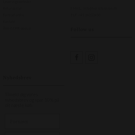
Leveringsmetoder
Returportal
EMAIL:
info@horsefashion.dk
Fortryd ordre
TLF.
+45 24232450
Kontakt
Follow us
Åbn GDPR-popup
Nyhedsbrev
Tilmeld dig vores
nyhedsbrev og spar 10% på
dit næste køb.
First Name