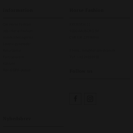
Information
Horse Fashion
Om Horse Fashion
KREBSEN 11
Job i Horse Fashion
9200 AALBORG SV
Handelsbetingelser
CVR NR. 27598846
Leveringsmetoder
Returportal
EMAIL:
info@horsefashion.dk
Fortryd ordre
TLF.
+45 24232450
Kontakt
Follow us
Åbn GDPR-popup
Nyhedsbrev