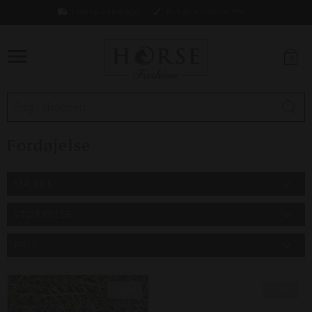
Levering 1-2 hverdage
Fri fragt ved køb over 499,-
0
Fordøjelse
MÆRKE
STØRRELSE
PRIS
Nyhed
Nyhed