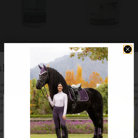
EQUIGUT BALANCER 750 G
EQUIHUSK LOPPEFRØSKALLER 2500 G
Equidan Vetline
Equidan Vetline
DKK 289,00
DKK 499,00
Størrelser på lager
2500 g
Tilmeld dig vores
nyhedsbrev og SPAR 10%
Vi vil løbende holde dig opdateret med
nyheder, gode tilbud og nyttig viden om vores
produkter.
Fornavn