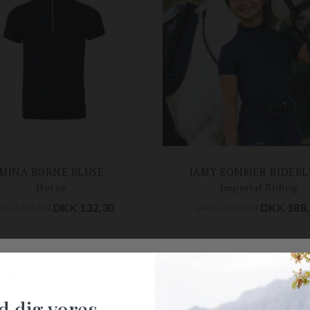
MINA BØRNE BLUSE
JAMY SOMMER RIDEBL
Horze
Imperial Riding
KK 189,00
DKK 132,30
DKK 269,00
DKK 188,
-40%
d dig vores