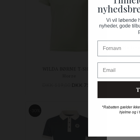
nyhedsbre
Vi vil løbende
nyheder, gode tilb
Fornavn
Email
WILDA BØRNE T-SHIRT
Horze
DKK 119,00
DKK 71,40
D
T
*Rabatten gælder ikke
-30%
-40%
hjelme og i 