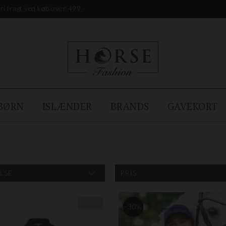
ri fragt ved køb over 499,-
BØRN
ISLÆNDER
BRANDS
GAVEKORT
LSE
PRIS
Nyhed
-30%