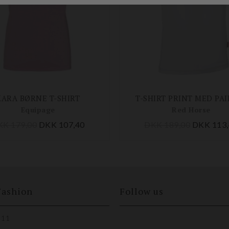
KARA BØRNE T-SHIRT
T-SHIRT PRINT MED PAI
Equipage
Red Horse
KK 179,00
DKK 107,40
DKK 189,00
DKK 113,
Fashion
Follow us
 11