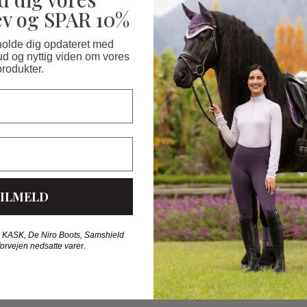
v og SPAR 10%
 holde dig opdateret med
ud og nyttig viden om vores
produkter.
BØRNE POLO SHIRT
BØRNE POLO SHIR
Covalliero
Covalliero
KK 309,00
DKK 185,40
DKK 309,00
DKK 185,
ILMELD
 KASK, De Niro Boots, Samshield
-40%
forvejen nedsatte varer.