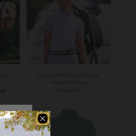
USE
JAMY SOMMER RIDEBLUSE
Imperial Riding
DKK 269,00
30