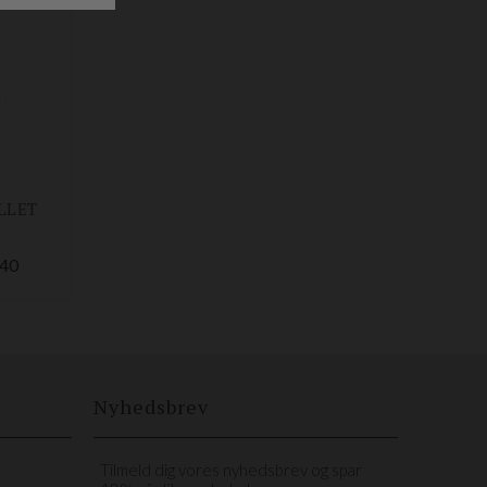
LLET
40
Nyhedsbrev
Tilmeld dig vores nyhedsbrev og spar