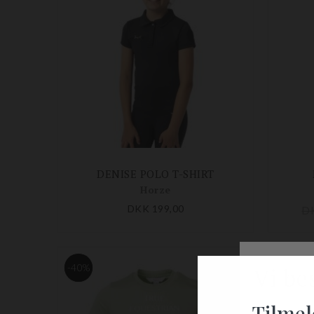
DENISE POLO T-SHIRT
Horze
DKK 199,00
D
-40%
-40%
Tilmel