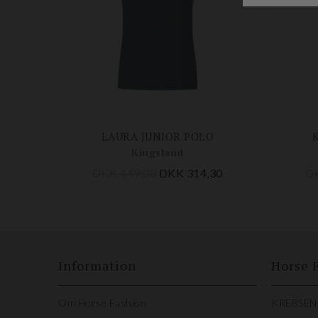
LAURA JUNIOR POLO
Kingsland
DKK 449,00
DKK 314,30
D
Information
Horse 
Om Horse Fashion
KREBSEN