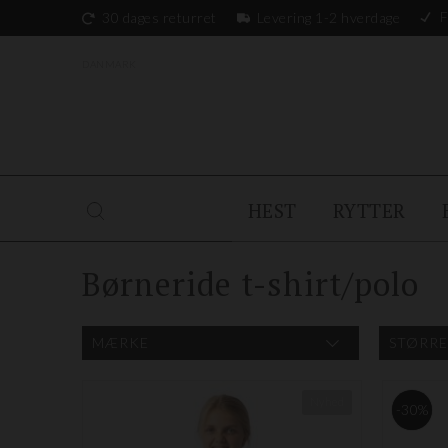
F
30 dages returret
Levering 1-2 hverdage
DANMARK
HEST
RYTTER
Børneride t-shirt/polo
MÆRKE
STØRRE
Nyhed
-30%