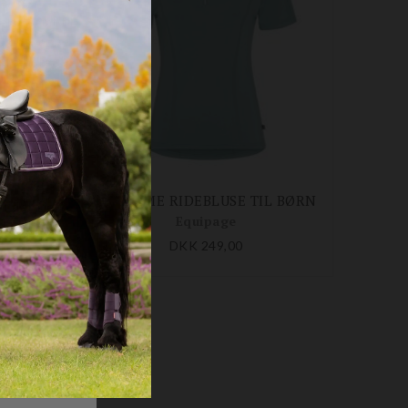
T
AWESOME RIDEBLUSE TIL BØRN
Equipage
DKK 249,00
40