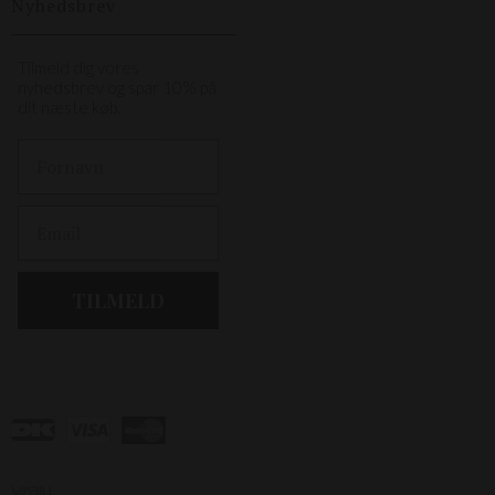
Nyhedsbrev
Tilmeld dig vores
nyhedsbrev og spar 10% på
dit næste køb.
First Name
Email
TILMELD