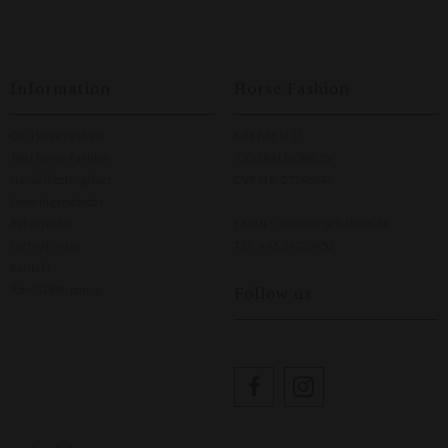
Information
Horse Fashion
Om Horse Fashion
KREBSEN 11
Job i Horse Fashion
9200 AALBORG SV
Handelsbetingelser
CVR NR. 27598846
Leveringsmetoder
Returportal
EMAIL:
info@horsefashion.dk
Fortryd ordre
TLF.
+45 24232450
Kontakt
Follow us
Åbn GDPR-popup