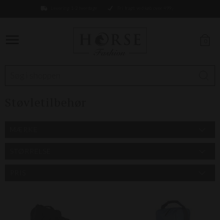
Levering 1-2 hverdage
Fri fragt ved køb over 499,-
0
Støvletilbehør
MÆRKE
STØRRELSE
PRIS