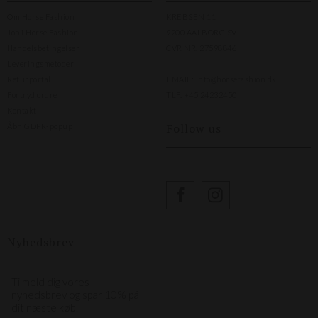
Om Horse Fashion
KREBSEN 11
Job i Horse Fashion
9200 AALBORG SV
Handelsbetingelser
CVR NR. 27598846
Leveringsmetoder
Returportal
EMAIL:
info@horsefashion.dk
Fortryd ordre
TLF.
+45 24232450
Kontakt
Follow us
Åbn GDPR-popup
Nyhedsbrev
Tilmeld dig vores
nyhedsbrev og spar 10% på
dit næste køb.