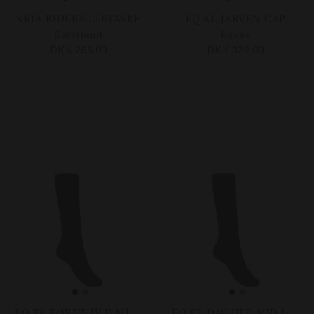
KRIA RIDEBÆLTETASKE
EQ KL JARVEN CAP
Karlslund
Eques
DKK 265,00
DKK 329,00
EQ KL BØRNE ULD MID LEG STRØMPER 2-PACK
EQ KL DAG ULD MID LEG STRØMPER 2-PACK