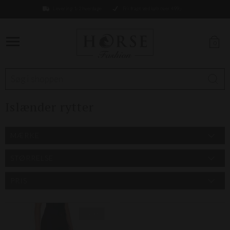
Levering 1-2 hverdage
Fri fragt ved køb over 499,-
0
Islænder rytter
MÆRKE
STØRRELSE
PRIS
Nyhed