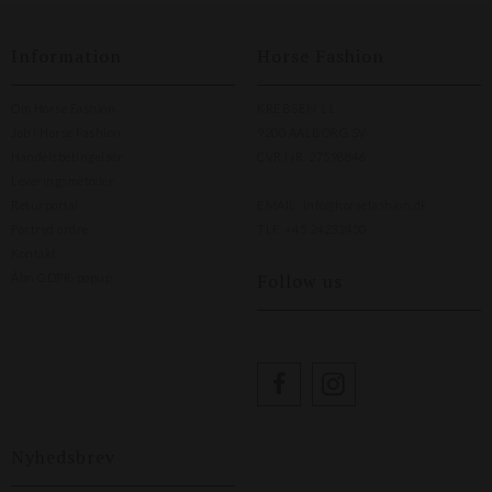
Information
Horse Fashion
Om Horse Fashion
KREBSEN 11
Job i Horse Fashion
9200 AALBORG SV
Handelsbetingelser
CVR NR. 27598846
Leveringsmetoder
Returportal
EMAIL:
info@horsefashion.dk
Fortryd ordre
TLF.
+45 24232450
Kontakt
Follow us
Åbn GDPR-popup
Nyhedsbrev