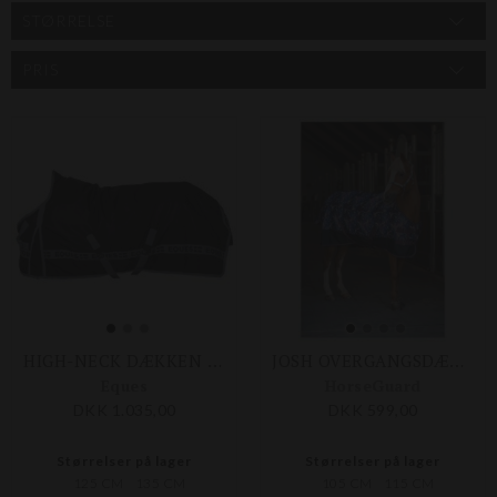
STØRRELSE
PRIS
HIGH-NECK DÆKKEN 100G
JOSH OVERGANGSDÆKKEN 100 G
Eques
HorseGuard
DKK 1.035,00
DKK 599,00
Størrelser på lager
Størrelser på lager
125 CM
135 CM
105 CM
115 CM