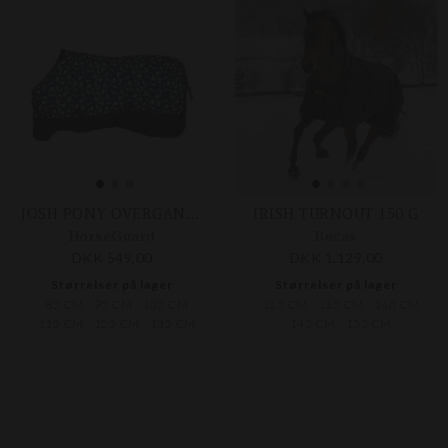
JOSH PONY OVERGANGSDÆKKEN 100 G
IRISH TURNOUT 150 G
HorseGuard
Bucas
DKK 549,00
DKK 1.129,00
Størrelser på lager
Størrelser på lager
85 CM
95 CM
105 CM
125 CM
135 CM
140 CM
115 CM
125 CM
135 CM
145 CM
155 CM