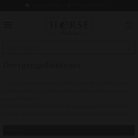
Levering 1-2 hverdage
Fri fragt ved køb over 499,-
0
Overgangsdækkener
Overgangsdækkener er perfekte til forår og efterår, hvor
vejret skifter. De giver let varme og beskyttelse uden at
være for tykke.
Hos Horsefashion.dk finder du overgangsdækkener, der
hjælper din hest med at tilpasse sig temperaturændringer.
MÆRKE