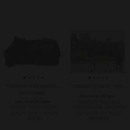
TURNOUT DÆKKEN 200G
TURNOUT LUXURY 100G
HorseGuard
QHP
Størrelser på lager
DKK 499,00
DKK 599,00
Størrelser på lager
115/TOT155
125/TOT165
105 CM
115 CM
125 CM
130/TOT175-UDG
135/TOT185
135 CM
145 CM
155 CM
145/TOT195
155/TOT205
165 CM
165/TOT215