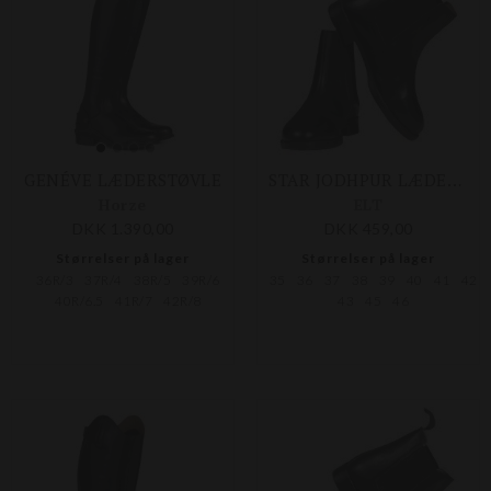
GENÉVE LÆDERSTØVLE
STAR JODHPUR LÆDERRIDESTØVLE
Horze
ELT
DKK 1.390,00
DKK 459,00
Størrelser på lager
Størrelser på lager
36R/3
37R/4
38R/5
39R/6
35
36
37
38
39
40
41
42
40R/6.5
41R/7
42R/8
43
45
46