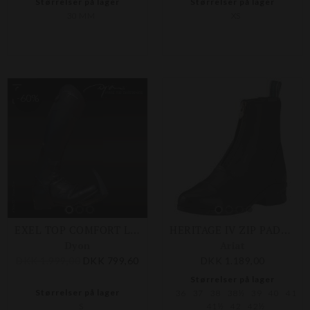
Størrelser på lager
Størrelser på lager
30 MM
XS
-60%
EXEL TOP COMFORT LEGGINGS
HERITAGE IV ZIP PADDOC - DAME
Dyon
Ariat
DKK 1.999,00
DKK 799,60
DKK 1.189,00
Størrelser på lager
Størrelser på lager
36
37
38
38½
39
40
41
S
41½
42
42½