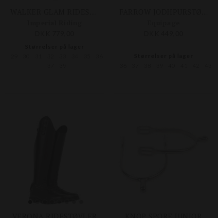
WALKER GLAM RIDESTØVLER M. SNØRE
FARROW JODHPURSTØVLE
Imperial Riding
Equipage
DKK 779,00
DKK 449,00
Størrelser på lager
Størrelser på lager
29
30
31
32
33
34
35
36
37
39
36
37
38
39
40
41
42
43
VERONA RIDESTØVLER
KNOP SPORE JUNIOR