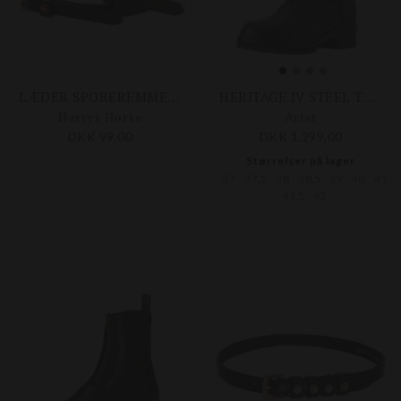
LÆDER SPOREREMME M. KRYSTAL
HERITAGE IV STEEL TOE PADDOCK - DAME
Harrys Horse
Ariat
DKK 99,00
DKK 1.299,00
Størrelser på lager
37
37,5
38
38,5
39
40
41
41,5
42