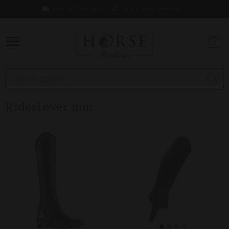
Levering 1-2 hverdage
Fri fragt ved køb over 499,-
0
Ridestøver mm.