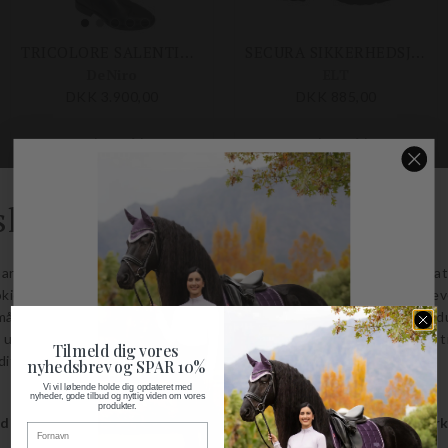
TRICOLORE SALENTINO SMOOTH
SECURA SIKKERHEDSJODHPUR
DeNiro
ELT
DKK 3.900,00
DKK 885,00
Størrelser på lager
Størrelser på lager
38-SM-S
36
37
38
39
40
41
42
43
Tilmeld dig vores
nyhedsbrev og SPAR 10%
Vi vil løbende holde dig opdateret med
nyheder, gode tilbud og nyttig viden om vores
produkter.
Fornavn