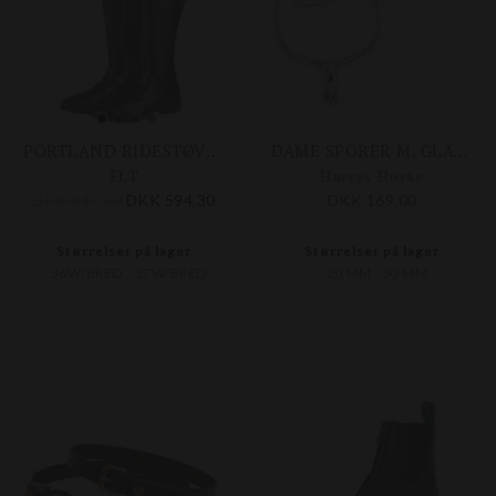
PORTLAND RIDESTØVLE - BRED
DAME SPORER M. GLAT HJUL - SMAL DORN
ELT
Harrys Horse
DKK 849,00
DKK 594,30
DKK 169,00
Størrelser på lager
Størrelser på lager
36W/BRED
37W/BRED
20 MM
30 MM