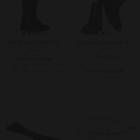
ROVER RIDESTØVLE UDEN SNØRE
KLASSISK JODHPUR VINTER
Horze
ELT
DKK 749,00
DKK 579,00
Størrelser på lager
36R
36W
37R
37W
38R
Størrelser på lager
39R
39W
40R
40W
41R
41W
42W
37
38
39
40
41
42
43