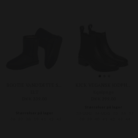
BOOTIE VANDTÆTTE STØVLER
KICK VEGANSK JODPHURSTØVLE STR. 34-44
ELT
Equipage
DKK 339,00
DKK 399,00
Størrelser på lager
Størrelser på lager
33-UDG
34-UDG
35
36
37
36
37
38
39
41
42
43
38
39
40
41
42
43
44