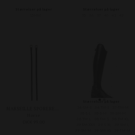
Størrelser på lager
Størrelser på lager
15MM
35
36
37
40
41
42
Størrelser på lager
36-SM-S
36-TM-S
37-TM-M
MARSEILLE SPOREREMME
TRICOLORE SMOOTH
38-S-L
38-S-M
38-SM-M
Horze
DeNiro
38-TM-L
38-TM-S
38-TM-XL
DKK 99,00
DKK 3.375,00
39 SM-XXS
39-S-XL
39-SM-L
39-SM-M
39-SM-XS
39-TM-M