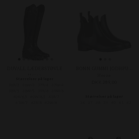
DUVALL LÆDERSTØVLE
BONN GUMMI JODHPUR STØVLE
Horze
Horze
Størrelser på lager
DKK 1.390,00
DKK 289,00
36R/3
36W/3
37R/4
37W/4
38R/5
38W/5
39R/6
39W/6
Størrelser på lager
40R/6,5
40W/6,5
41R/7
41W/7
42R/8
42W/8
36
37
38
39
40
41
42