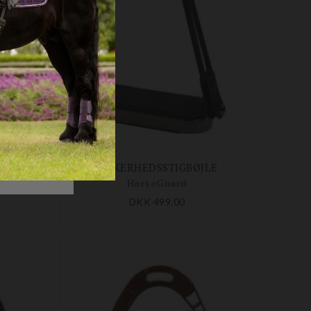
SIKKERHEDSSTIGBØJLE
HorseGuard
DKK 499,00