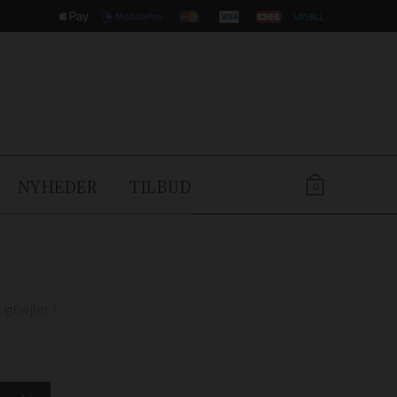
NYHEDER
TILBUD
0
igbøjler i