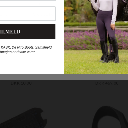
ILMELD
 KASK, De Niro Boots, Samshield
forvejen nedsatte varer.
STROPPER TIL STIGBØJLER
FILLIS STIGBØJLER
HorseGuard
HorseGuard
DKK 10,00
DKK 469,00