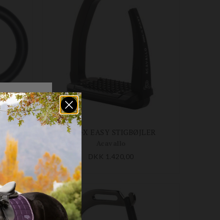
ØJLER
REL-X EASY STIGBØJLER
Acavallo
DKK 1.420,00