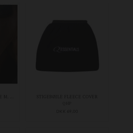
TÅ VARMER TIL STIGEBØJLE M. REFLEKS
STIGEBØJLE FLEECE COVER
QHP
DKK 69,00