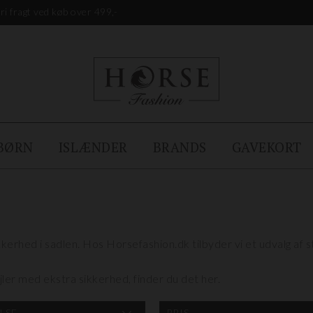
ri fragt ved køb over 499,-
BØRN
ISLÆNDER
BRANDS
GAVEKORT
sikkerhed i sadlen. Hos Horsefashion.dk tilbyder vi et udvalg af st
ler med ekstra sikkerhed, finder du det her.
LSE
PRIS