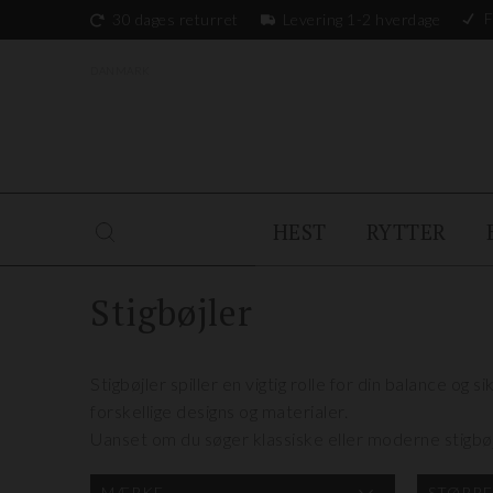
F
30 dages returret
Levering 1-2 hverdage
DANMARK
HEST
RYTTER
Stigbøjler
Stigbøjler spiller en vigtig rolle for din balance og 
forskellige designs og materialer.
Uanset om du søger klassiske eller moderne stigbøj
MÆRKE
STØRRE