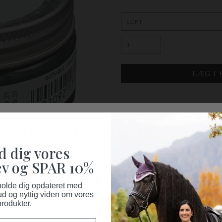
BESKRIVELSE
Skocreme I sort, perfekt til ride
d dig vores
sorte farve igen.
v og SPAR 10%
 holde dig opdateret med
ud og nyttig viden om vores
produkter.