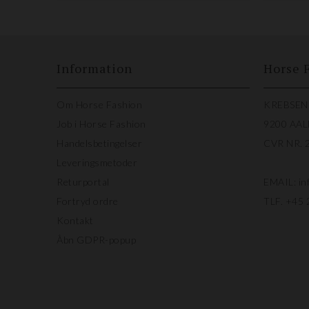
Information
Horse 
Om Horse Fashion
KREBSEN
Job i Horse Fashion
9200 AA
Handelsbetingelser
CVR NR. 
Leveringsmetoder
Returportal
EMAIL:
in
Fortryd ordre
TLF.
+45 
Kontakt
Åbn GDPR-popup