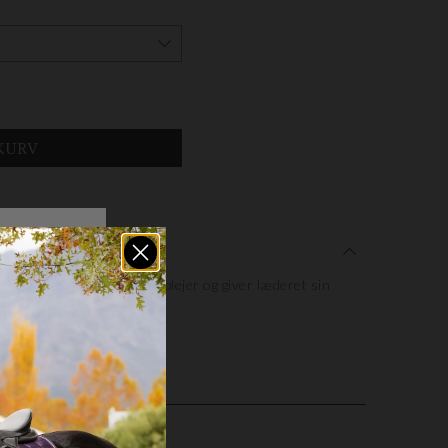
støvler eller staldstøvler, plejer og giver læderet sin