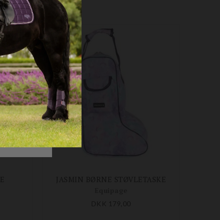
Å
E
JASMIN BØRNE STØVLETASKE
Equipage
DKK 179,00