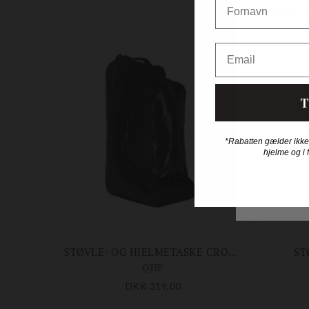
Email
T
*Rabatten gælder ikke
hjelme og i 
STØVLE- OG HJELMETASKE CROCO
ST
QHP
DKK 319,00