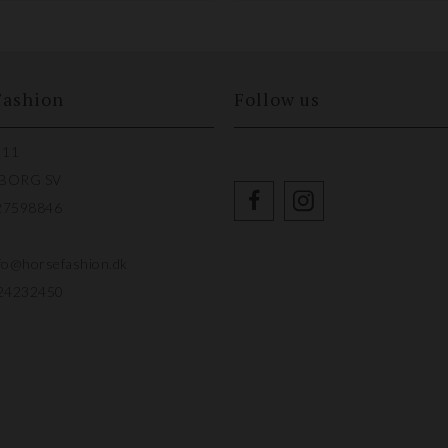
Fashion
Follow us
 11
LBORG SV
27598846
fo@horsefashion.dk
24232450