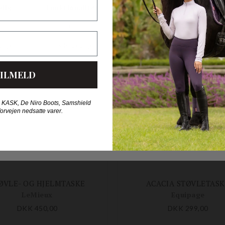
HORSE FASHION ANBEFALER OGS
ILMELD
 KASK, De Niro Boots, Samshield
forvejen nedsatte varer.
ØVLE- OG HJELMTASKE
ACACIA STØVLETASK
LeMieux
Equipage
DKK 450,00
DKK 299,00