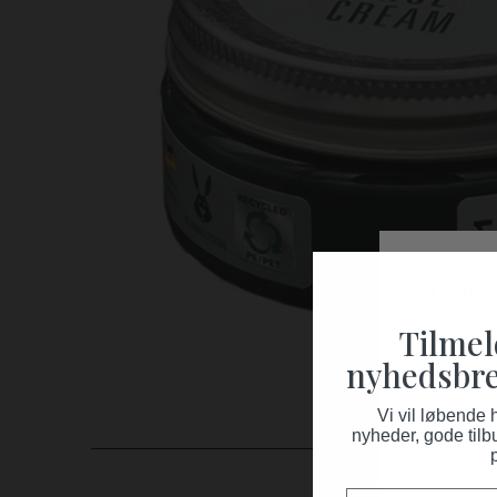
Tilmel
nyhedsbre
Vi vil løbende
nyheder, gode tilb
Fornavn