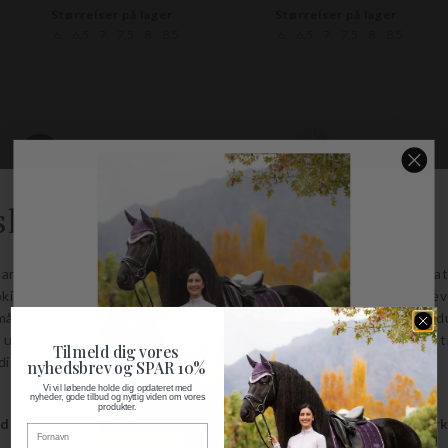
Størrelser på lager
Størrelser på lager
6
6,5
7
7,5
8
8,5
6
6,5
7
7,5
8
8,5
-20%
GLORIA RIDEHANDSKER
BASIC POLYGRIP RIDEHANDSKE
Tilmeld dig vores
Covalliero
Horze
nyhedsbrev og SPAR 10%
DKK 169,00
DKK 135,20
DKK 59,00
Vi vil løbende holde dig opdateret med
nyheder, gode tilbud og nyttig viden om vores
produkter.
Fornavn
Størrelser på lager
Størrelser på lager