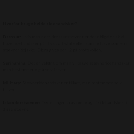
Hvorfor bruge hvide ridehandsker?
Dressur:
Hvis man rider dressurstævner er det obligatorisk at
have ridehandsker på i hvid, off white eller samme farve som ens
stævneridejakke. Ellers gives der -2 på protokollen.
Springning:
Det er valgfrit om man vil bruge stævneridehandsker,
man bestemmer også selv farven.
Military:
Stævneridehandsker er tilladt, man bestemmer selv
farven.
Islænderstævner:
Der er ingen krav om brug af ridehandsker til
disse stævner.