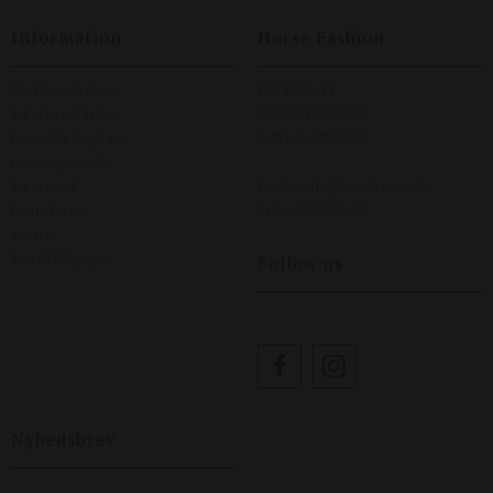
Information
Horse Fashion
Om Horse Fashion
KREBSEN 11
Job i Horse Fashion
9200 AALBORG SV
Handelsbetingelser
CVR NR. 27598846
Leveringsmetoder
Returportal
EMAIL:
info@horsefashion.dk
Fortryd ordre
TLF.
+45 24232450
Kontakt
Follow us
Åbn GDPR-popup
Nyhedsbrev