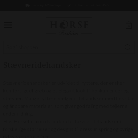
Levering 1-2 hverdage
Fri fragt ved køb over 499,-
0
Stævneridehandsker
Stævneridehandsker er udviklet til ryttere, der ønsker
komfort, godt greb og et elegant look til konkurrencer og
stævner. Mange ryttere vælger ridehandsker med fleksible
og åndbare materialer, som giver god føling med tøjlerne
under ridning.
Hos Horsefashion.dk finder du stævneridehandsker i
forskellige størrelser og designs til dressur, spring og øvrige
ridesportsdiscipliner.