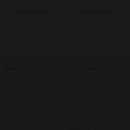
Størrelser på lager
Størrelser på lager
32
38
42
44
46
34
36
38
40
42
Information
Horse Fashion
Om Horse Fashion
KREBSEN 11
Job i Horse Fashion
9200 AALBORG SV
Handelsbetingelser
CVR NR. 27598846
Leveringsmetoder
Returportal
EMAIL:
info@horsefashion.dk
Fortryd ordre
TLF.
+45 24232450
Kontakt
Follow us
Åbn GDPR-popup