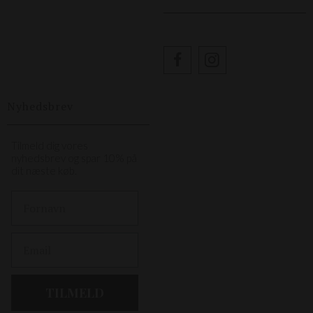
Nyhedsbrev
Tilmeld dig vores
nyhedsbrev og spar 10% på
dit næste køb.
First Name
Email
TILMELD