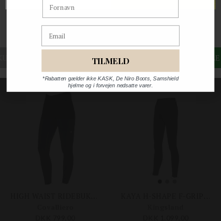
Fornavn
DKK 2.365,00
DKK 379,00
Størrelser på lager
Email
Størrelser på lager
DK34/FR32
DK36/FR34
DK42/FR40
34
36
38
40
42
44
TILMELD
*Rabatten gælder ikke KASK, De Niro Boots, Samshield
hjelme og i forvejen nedsatte varer.
HIGH WAIST RIDEBUKSER
KAYA H-SHAPE F-GRIP RIDEBUKSER
Covalliero
Kingsland
DKK 799,00
DKK 1.099,00