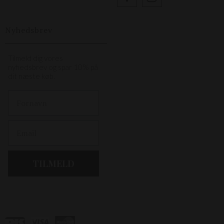
Nyhedsbrev
Tilmeld dig vores
nyhedsbrev og spar 10% på
dit næste køb.
First Name
Email
TILMELD