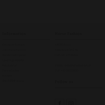
Information
Horse Fashion
Om Horse Fashion
KREBSEN 11
Job i Horse Fashion
9200 AALBORG SV
Handelsbetingelser
CVR NR. 27598846
Leveringsmetoder
Returportal
EMAIL:
info@horsefashion.dk
Fortryd ordre
TLF.
+45 24232450
Kontakt
Follow us
Åbn GDPR-popup