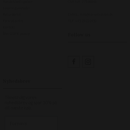
Handelsbetingelser
CVR NR. 27598846
Leveringsmetoder
Returportal
EMAIL:
info@horsefashion.dk
Fortryd ordre
TLF.
+45 24232450
Kontakt
Follow us
Åbn GDPR-popup
Nyhedsbrev
Tilmeld dig vores
nyhedsbrev og spar 10% på
dit næste køb.
First Name