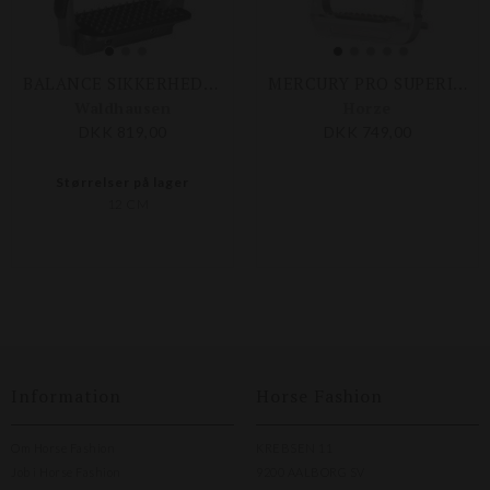
BALANCE SIKKERHEDS STIGBØJLE PRO
MERCURY PRO SUPERIOR SAFETY STIGBØJLER
Waldhausen
Horze
DKK 819,00
DKK 749,00
Størrelser på lager
12 CM
Information
Horse Fashion
Om Horse Fashion
KREBSEN 11
Job i Horse Fashion
9200 AALBORG SV