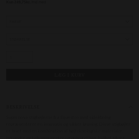
BESKRIVELSE
Supernova stigbøjlerne fra Equestro med sideåbning
repræsenterer en innovativ og sikker løsning. Disse stigbøjler
er lavet med en kombination af højteknologiske materialer,
herunder metalkomponenter og polyurethan, hvilket sikrer