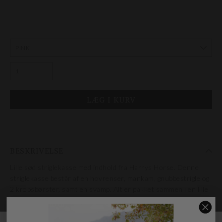
BESKRIVELSE
Lille sød striglekasse med indhold fra Harrys Horse. Denne
striglekasse består af en hovrenser, mankam, gnubbestrigle og
2 kropsbørster, samt en svamp. Alt er pakket sammen i en lille
striglekasse med håndtag og sølv glimmer.