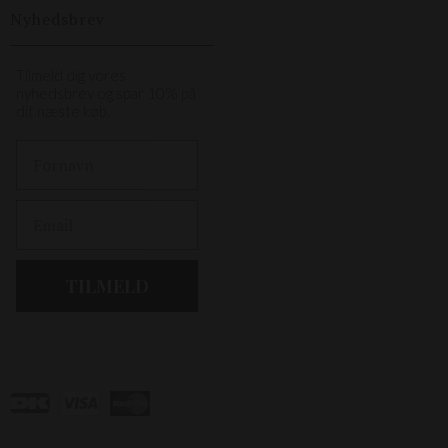
Nyhedsbrev
Tilmeld dig vores
nyhedsbrev og spar 10% på
dit næste køb.
First Name
Email
TILMELD