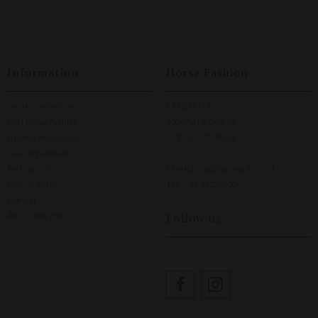
Information
Horse Fashion
Om Horse Fashion
KREBSEN 11
Job i Horse Fashion
9200 AALBORG SV
Handelsbetingelser
CVR NR. 27598846
Leveringsmetoder
Returportal
EMAIL:
info@horsefashion.dk
Fortryd ordre
TLF.
+45 24232450
Kontakt
Follow us
Åbn GDPR-popup