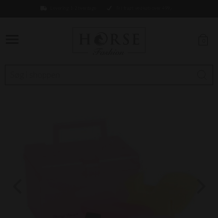
Levering 1-2 hverdage
Fri fragt ved køb over 499,-
0