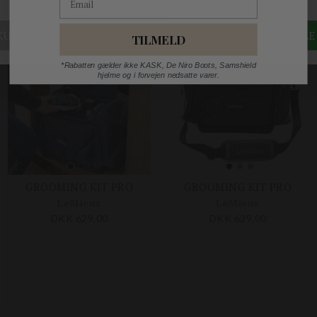
TILMELD
*Rabatten gælder ikke KASK, De Niro Boots, Samshield
hjelme og i forvejen nedsatte varer.
GROOMING KIT PRO
GROOMING KIT PRO
LeMieux
LeMieux
DKK 629,00
DKK 629,00