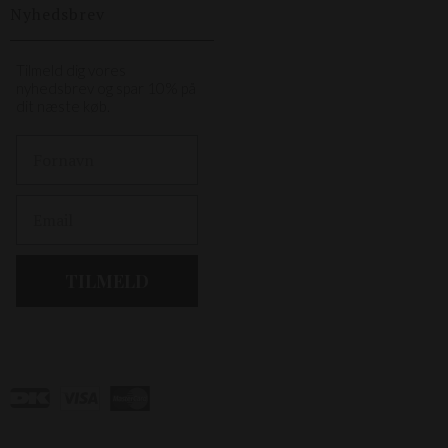
Nyhedsbrev
Tilmeld dig vores
nyhedsbrev og spar 10% på
dit næste køb.
First Name
Email
TILMELD