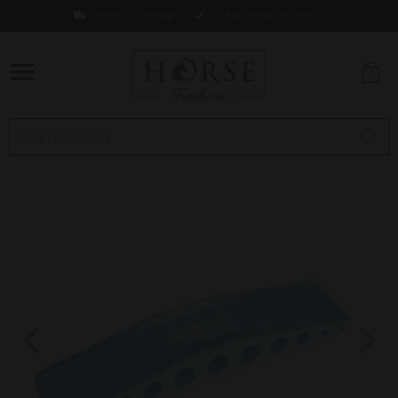
Levering 1-2 hverdage
Fri fragt ved køb over 499,-
0