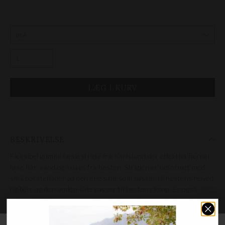
BESKRIVELSE
Fleksibel gummi fældestrigle fra Karlslund der effektivt fjerner
løse hår, vand og snavs fra hesten. Striglen
er udformet med
små børsteflader på den ene side som passer til hestens hoved
og ben, og den anden side passer til hestens krop.
Er også
velegnet til at rengøre sadelunderlag og tæpper for løse hår.