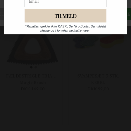
TILMELD
*Rabatten gælder ikke KASK, De Niro Boots, Samshield
hjelme og i forvejen nedsatte varer.
FÆLDESTRIGLE TRIANGLE
SVAMPESÆT 3 STK.
Magic Brush
KERBL
DKK 149,00
DKK 99,00