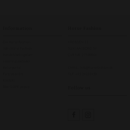
Information
Horse Fashion
Om Horse Fashion
KREBSEN 11
Job i Horse Fashion
9200 AALBORG SV
Handelsbetingelser
CVR NR. 27598846
Leveringsmetoder
Returportal
EMAIL:
info@horsefashion.dk
Fortryd ordre
TLF.
+45 24232450
Kontakt
Follow us
Åbn GDPR-popup