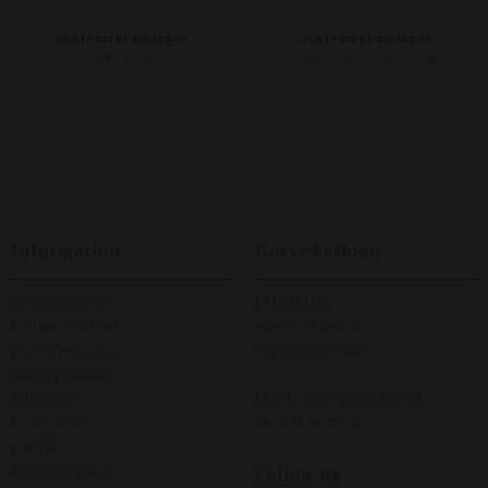
Størrelser på lager
Størrelser på lager
XS
L
XL
XXS
XS
S
M
L
XL
Information
Horse Fashion
Om Horse Fashion
KREBSEN 11
Job i Horse Fashion
9200 AALBORG SV
Handelsbetingelser
CVR NR. 27598846
Leveringsmetoder
Returportal
EMAIL:
info@horsefashion.dk
Fortryd ordre
TLF.
+45 24232450
Kontakt
Follow us
Åbn GDPR-popup