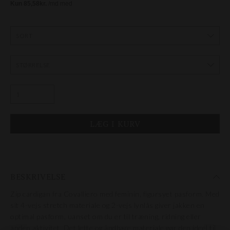
BESKRIVELSE
Zip cardigan fra Covalliero med feminin, figursyet pasform.
Med
sit 4-vejs stretch materiale og 2-vejs lynlås giver jakken en
optimal pasform, uanset om du er til træning, ridning eller
anden aktivitet. Det lette og åndbare materiale gør den ideel til