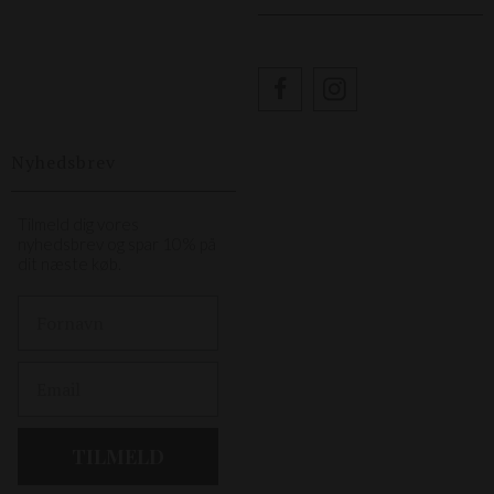
Nyhedsbrev
Tilmeld dig vores
nyhedsbrev og spar 10% på
dit næste køb.
First Name
Email
TILMELD