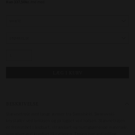
BESKRIVELSE
Stævnetrøje med lange ærmer fra Samshield. Swarovski
krystaller ved lynlåsen og på logoet ved halsen. Stævnetrøjen
er fremstillet i åndbart, strækbart og hurtigtørrende materiale,
som giver god komfort til rytteren. Trøjen har anti-pilling