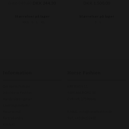
DKK 349,00
DKK 244,30
DKK 1.500,00
Størrelser på lager
Størrelser på lager
XXS
S
L
XL
S
L
Information
Horse Fashion
Om Horse Fashion
KREBSEN 11
Job i Horse Fashion
9200 AALBORG SV
Handelsbetingelser
CVR NR. 27598846
Leveringsmetoder
Returportal
EMAIL:
info@horsefashion.dk
Fortryd ordre
TLF.
+45 24232450
Kontakt