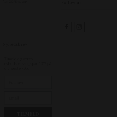
Follow us
Åbn GDPR-popup
Nyhedsbrev
Tilmeld dig vores
nyhedsbrev og spar 10% på
dit næste køb.
First Name
Email
TILMELD