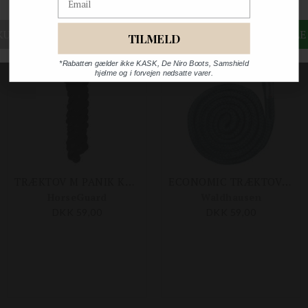
TILMELD
*Rabatten gælder ikke KASK, De Niro Boots, Samshield
hjelme og i forvejen nedsatte varer.
TRÆKTOV M PANIK KARABINHAGE
ECONOMIC TRÆKTOV M. PANIKHAGE
HorseGuard
Waldhausen
DKK 59,00
DKK 59,00