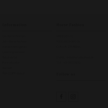
Information
Horse Fashion
Om Horse Fashion
KREBSEN 11
Job i Horse Fashion
9200 AALBORG SV
Handelsbetingelser
CVR NR. 27598846
Leveringsmetoder
Returportal
EMAIL:
info@horsefashion.dk
Fortryd ordre
TLF.
+45 24232450
Kontakt
Follow us
Åbn GDPR-popup