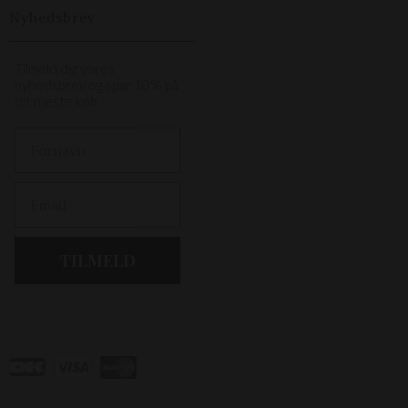
Nyhedsbrev
Tilmeld dig vores
nyhedsbrev og spar 10% på
dit næste køb.
First Name
Email
TILMELD