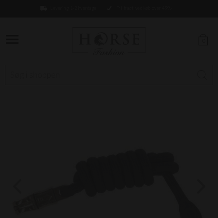
Levering 1-2 hverdage
Fri fragt ved køb over 499,-
0