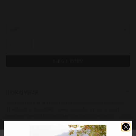
BESKRIVELSE
Slidstærkt og stilfuldt træktov fra Covalliero med panikhage.
Træktovet er fremstillet i vævet polyester og har en ekstra
blød, men samtidig fast og sikker overflade, som giver et
behageligt og stabilt greb i hånden.