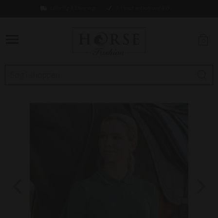
Levering 1-2 hverdage
Fri fragt ved køb over 499,-
0