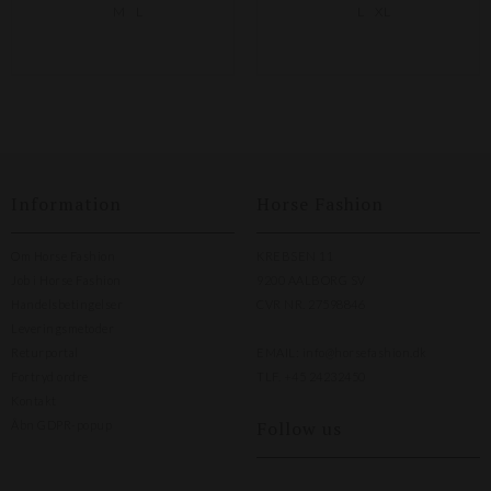
M
L
L
XL
Information
Horse Fashion
Om Horse Fashion
KREBSEN 11
Job i Horse Fashion
9200 AALBORG SV
Handelsbetingelser
CVR NR. 27598846
Leveringsmetoder
Returportal
EMAIL:
info@horsefashion.dk
Fortryd ordre
TLF.
+45 24232450
Kontakt
Follow us
Åbn GDPR-popup