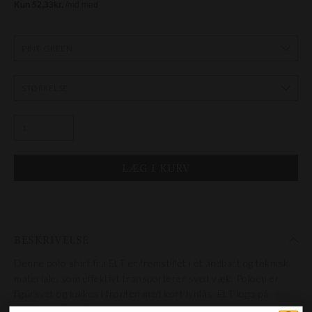
BESKRIVELSE
Denne polo shirt fra ELT
er fremstillet i et åndbart og teknisk
materiale, som effektivt transporterer sved væk
. Poloen er
figursyet og lukkes i fronten med kort lynlås. ELT logo på
brystet og bagpå.