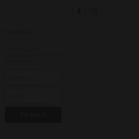
Nyhedsbrev
Tilmeld dig vores
nyhedsbrev og spar 10% på
dit næste køb.
First Name
Email
TILMELD