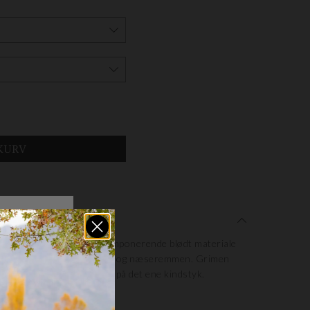
e grime er fremstillet i imponerende blødt materiale
lstring indvendig i nakke- og næseremmen. Grimen
er og har Waldhausen logo på det ene kindstyk.