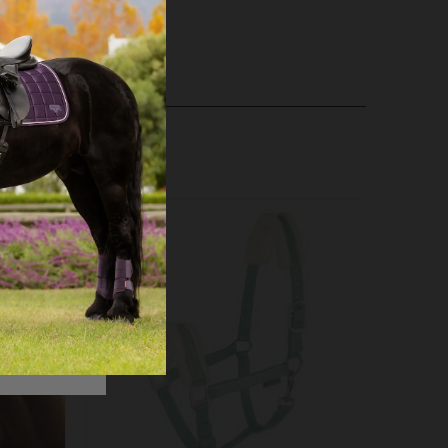
Å
Nyhed