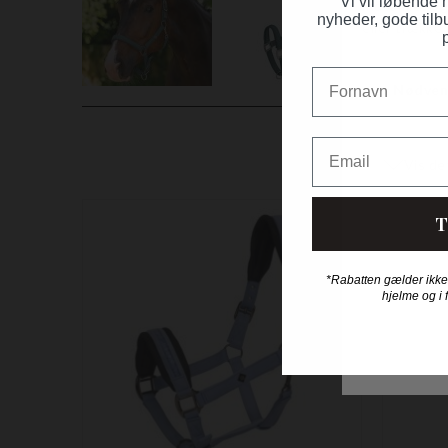
Vi vil løbende
nyheder, gode tilb
Fornavn
Email
T
Nyhed
*Rabatten gælder ikke
hjelme og i 