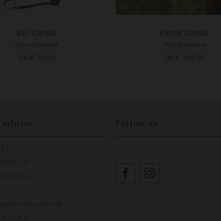
RIO GRIME
SATIN GRIME
HorseGuard
Waldhausen
DKK 79,00
DKK 109,00
Fashion
Follow us
 11
LBORG SV
27598846
fo@horsefashion.dk
24232450