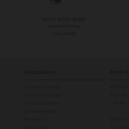
JEWEL MESH GRIME
Imperial Riding
DKK 209,00
Information
Horse 
Om Horse Fashion
KREBSEN
Job i Horse Fashion
9200 AA
Handelsbetingelser
CVR NR. 
Leveringsmetoder
Returportal
EMAIL:
in
Fortryd ordre
TLF.
+45 