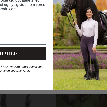
 holde dig opdateret med
ud og nyttig viden om vores
produkter.
HORSE FASHION ANBEFALER OGS
ILMELD
Nyhed
 KASK, De Niro Boots, Samshield
forvejen nedsatte varer.