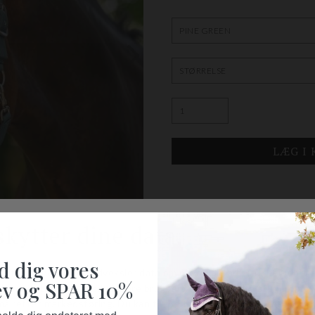
BESKRIVELSE
Blød grime fra Waldhausen. Denn
med en god pasform. Neoprenpo
d dig vores
kan justeres i størrelse 3 sted
v og SPAR 10%