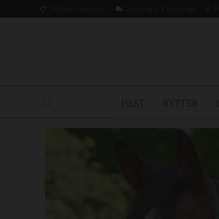
F
30 dages returret
Levering 1-2 hverdage
DANMARK
HEST
RYTTER