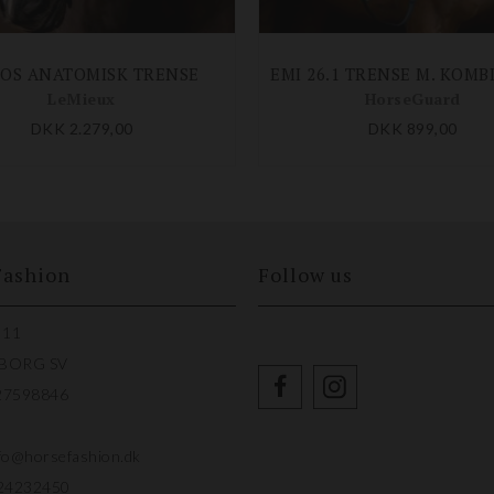
OS ANATOMISK TRENSE
LeMieux
HorseGuard
DKK 2.279,00
DKK 899,00
Fashion
Follow us
 11
LBORG SV
27598846
fo@horsefashion.dk
24232450