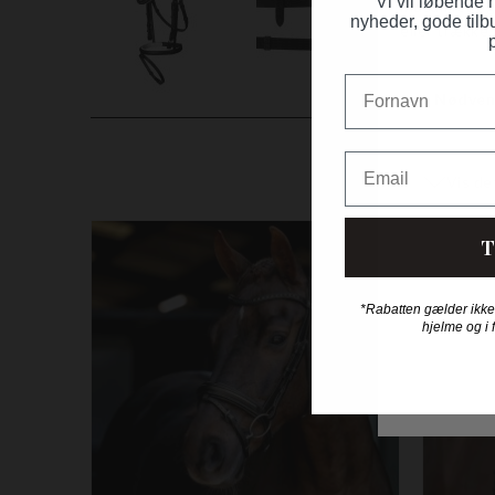
Vi vil løbende
nyheder, gode tilb
Fornavn
Email
T
Nyhed
*Rabatten gælder ikke
hjelme og i 