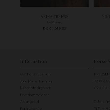
ARIKA TRENSE
KUD
LeMieux
DKK 1.089,00
Information
Horse 
Om Horse Fashion
KREBSEN
Job i Horse Fashion
9200 AA
Handelsbetingelser
CVR NR. 
Leveringsmetoder
Returportal
EMAIL:
in
Fortryd ordre
TLF.
+45 