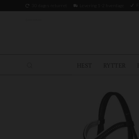
F
30 dages returret
Levering 1-2 hverdage
DANMARK
HEST
RYTTER