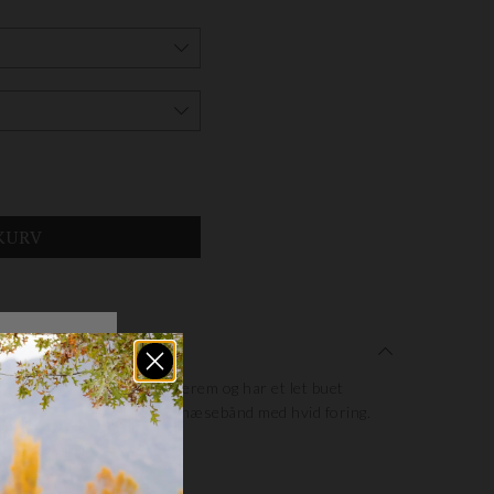
trense er med foret nakkerem og har et let buet
må klare krystaller. Smalt næsebånd med hvid foring.
ne trense.