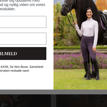
 holde dig opdateret med
ud og nyttig viden om vores
Vaskeanvisning:
Anvend læderp
produkter.
HORSE FASHION ANBEFALER OGS
ILMELD
Nyhed
 KASK, De Niro Boots, Samshield
forvejen nedsatte varer.