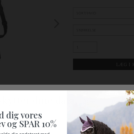
BESKRIVELSE
Læder trense fra Horka. Denne 
pandebånd med hvid foring og s
d dig vores
Der medfølger webtøjler til den
v og SPAR 10%
Materiale:
100% læder.