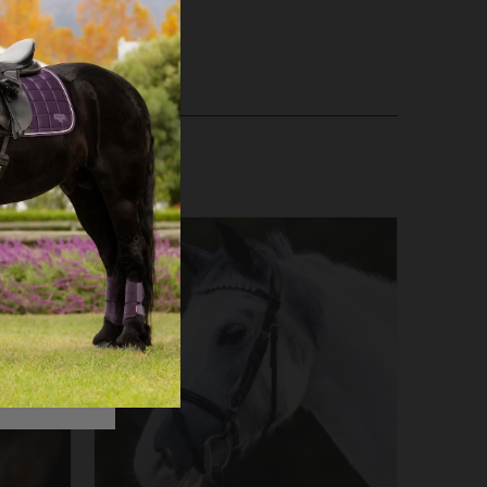
lejeprodukter til læder.
Å