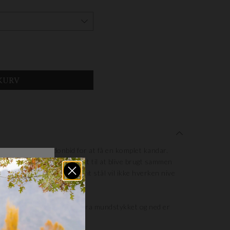
mmen med et bridonbid for at få en komplet kandar.
 mundstykke, og er designet til at blive brugt sammen
nne kandarstang af rustfrit stål vil ikke hverken nive
m. Stangen er 5,5" i alt, fra mundstykket og ned er
 den 2,5".