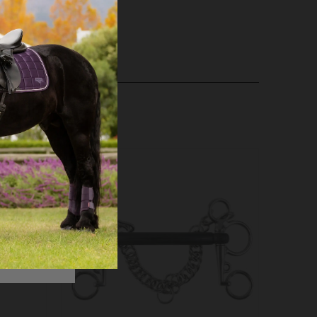
nken vand efter brug.
Å