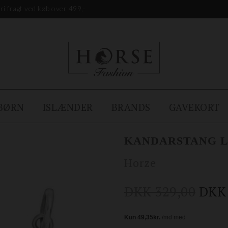
ri fragt ved køb over 499,-
BØRN
ISLÆNDER
BRANDS
GAVEKORT
KANDARSTANG L
Horze
DKK 329,00
DKK 