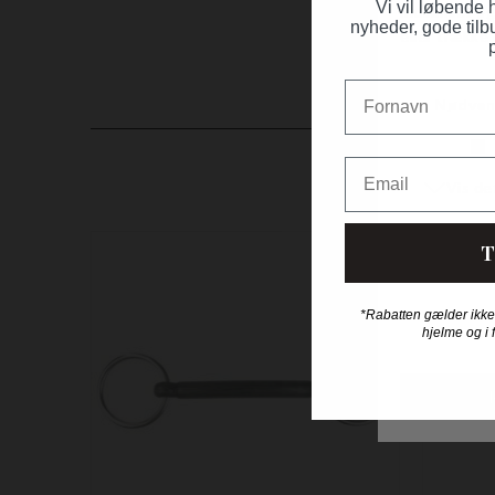
Vi vil løbende
nyheder, gode tilb
Fornavn
Email
T
*Rabatten gælder ikke
hjelme og i 