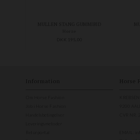
MULLEN STANG GUMMIBID
MU
Horze
DKK 195,00
Information
Horse 
Om Horse Fashion
KREBSEN
Job i Horse Fashion
9200 AA
Handelsbetingelser
CVR NR. 
Leveringsmetoder
Returportal
EMAIL:
in