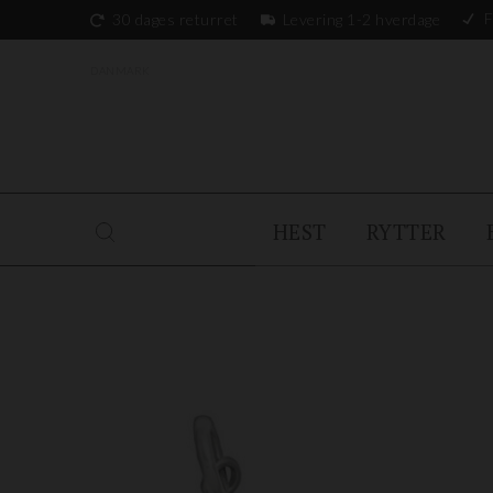
F
30 dages returret
Levering 1-2 hverdage
DANMARK
HEST
RYTTER