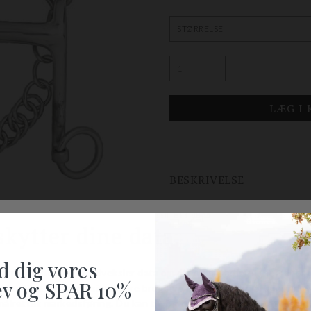
BESKRIVELSE
Brug denne lige kandarstang sa
Biddet har et lige, komfortabelt
med et bridonbid i en kandar. De
eller irritere hesten.
d dig vores
Mål:
Tykkelse: 14 mm. CL: 135 m
v og SPAR 10%
den 3", fra mundstykket og op er