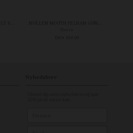
SATINOX LOOSE RING 2-DELT SNAFFLE BID 12 MM
MULLEN MOUTH PELHAM GUMMIBID
Horze
DKK 359,00
Nyhedsbrev
Tilmeld dig vores nyhedsbrev og spar
10% på dit næste køb.
First Name
Email