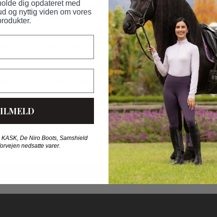
 holde dig opdateret med
Materiale:
100% rustfrit stål.
ud og nyttig viden om vores
produkter.
Vaskeanvisning:
Vaskes med lu
HORSE FASHION ANBEFALER OGS
ILMELD
 KASK, De Niro Boots, Samshield
forvejen nedsatte varer.