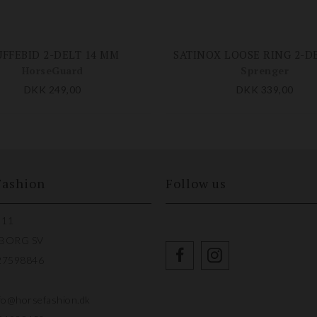
FFEBID 2-DELT 14 MM
HorseGuard
Sprenger
DKK 249,00
DKK 339,00
Fashion
Follow us
 11
LBORG SV
27598846
fo@horsefashion.dk