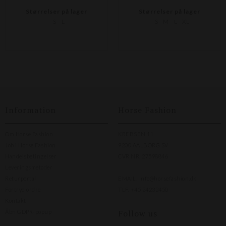
Størrelser på lager
Størrelser på lager
S
L
S
M
L
XL
Information
Horse Fashion
Om Horse Fashion
KREBSEN 11
Job i Horse Fashion
9200 AALBORG SV
Handelsbetingelser
CVR NR. 27598846
Leveringsmetoder
Returportal
EMAIL:
info@horsefashion.dk
Fortryd ordre
TLF.
+45 24232450
Kontakt
Follow us
Åbn GDPR-popup