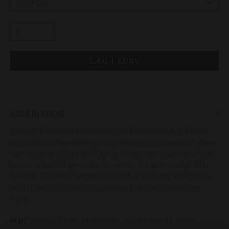
BESKRIVELSE
Back on Track Skinnebensbandagen kan være nyttig, hvis du
ofte har ondt i lægmuskler eller skinneben. Anvendes af mange
sportsudøvere. Back on Track Skinnebensbandagen er effektiv,
hvis man har tilbagevendende smerter i læggen, særligt efter
træning. Da den er smidig at have på, er den nem at bruge og
den fine pasform bevirker at læggen hele tiden fornemmes
varm.
Mål:
Small 34-37 cm. Medium 38-40 cm. Large 41-43 cm.