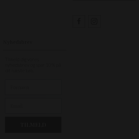
Nyhedsbrev
Tilmeld dig vores
nyhedsbrev og spar 10% på
dit næste køb.
First Name
Email
TILMELD