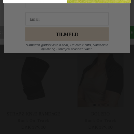
DKK 45,00
DKK 329,00
Email
Størrelser på lager
S
M
L
TILMELD
*Rabatten gælder ikke KASK, De Niro Boots, Samshield
hjelme og i forvejen nedsatte varer.
STRAPZ KNÆ BANDAGE
BOLERO
Back On Track
Back On Track
DKK 399,00
DKK 399,00