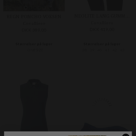
REGN PONCHO VOKSEN
NEOLITE LANG GUMMISTØVLE
Covalliero
Covalliero
DKK 389,00
DKK 419,00
Størrelser på lager
Størrelser på lager
ONESIZE
38
39
40
41
42
43