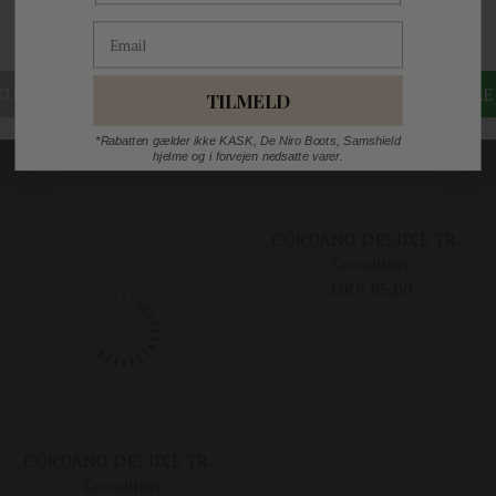
Covalliero
Covalliero
Email
DKK 399,00
DKK 299,25
DKK 69,00
TILMELD
Størrelser på lager
135 CM
145 CM
155 CM
*Rabatten gælder ikke KASK, De Niro Boots, Samshield
hjelme og i forvejen nedsatte varer.
CORDANO DELUXE TRÆKTOV M. PANIKHAGE
CORDANO DELUXE TRÆKTOV M. PANIKHAGE
Covalliero
Covalliero