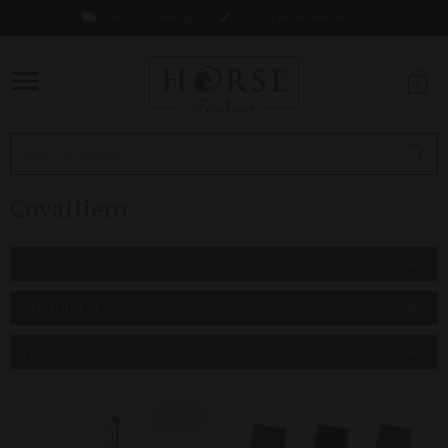
Levering 1-2 hverdage
Fri fragt ved køb over 499,-
0
Covalliero
KATEGORI
STØRRELSE
PRIS
Nyhed