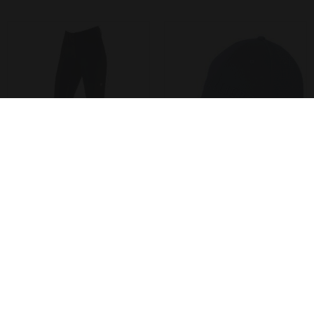
HIGH WAIST RIDEBUKSER
KASKET
Covalliero
Covalliero
DKK 799,00
DKK 149,00
Størrelser på lager
32
38
42
44
46