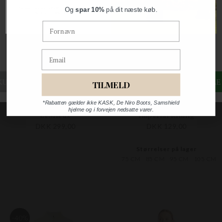
Og
spar 10%
på dit næste køb.
*Rabatten gælder ikke KASK, De Niro Boots, Samshield
hjelme og i forvejen nedsatte varer.
Fornavn
Email
TILMELD
ELITE PRO HJELMTASKE
BÆLTE
*Rabatten gælder ikke KASK, De Niro Boots, Samshield
hjelme og i forvejen nedsatte varer.
LeMieux
Imperial Riding
DKK 299,00
DKK 129,00
Størrelser på lager
75 CM
85 CM
95 CM
105 CM
-40%