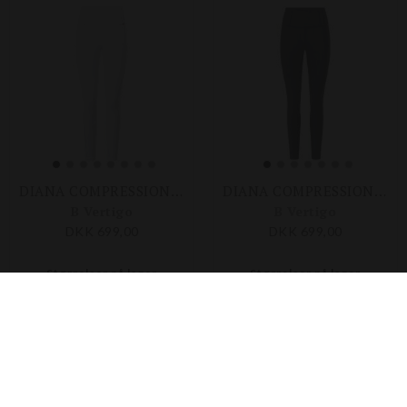
DIANA COMPRESSION FG TIGHTS
DIANA COMPRESSION FG TIGHTS
B Vertigo
B Vertigo
DKK 699,00
DKK 699,00
Størrelser på lager
Størrelser på lager
32
34
36
38
40
42
34
36
38
40
42
44
-30%