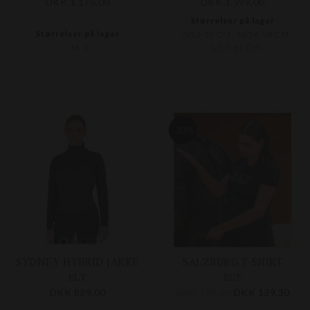
DKK 1.175,00
DKK 1.599,00
Størrelser på lager
Størrelser på lager
S/53-55 CM
M/56-58 CM
M
L
L/59-61 CM
-30%
SYDNEY HYBRID JAKKE
SALZBURG T-SHIRT
ELT
ELT
DKK 829,00
DKK 199,00
DKK 139,30