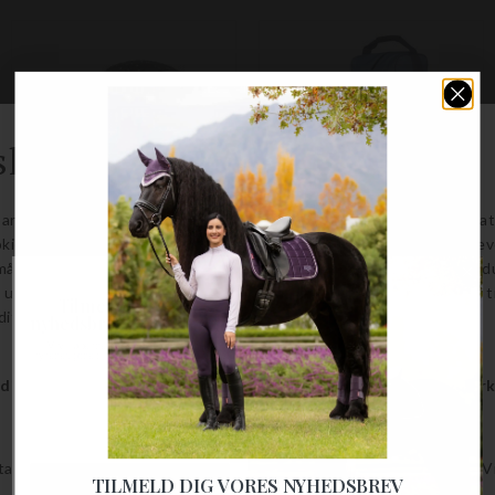
MISS SHIELD GLOSSY - CRYTRAL LEAF BLK.CHR. 2.0
STØVLE- OG HJELMTASKE
Samshield
LeMieux
Tilmeld dig vores
DKK 6.163,00
DKK 450,00
nyhedsbrev og SPAR 10%
Vi vil løbende holde dig opdateret med
nyheder, gode tilbud og nyttig viden om vores
Størrelser på lager
produkter.
M
Fornavn
Email
TILMELD DIG VORES NYHEDSBREV
TILMELD