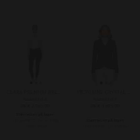
CLARA PREMIUM BREECHES
VICTORINE CRYSTAL FABRIC COMPETITION JACKET
Samshield
Samshield
DKK 2.365,00
DKK 3.695,00
Størrelser på lager
Størrelser på lager
DK34/FR32
DK36/FR34
DK42/FR40
DK34/FR36
DK38/FR40