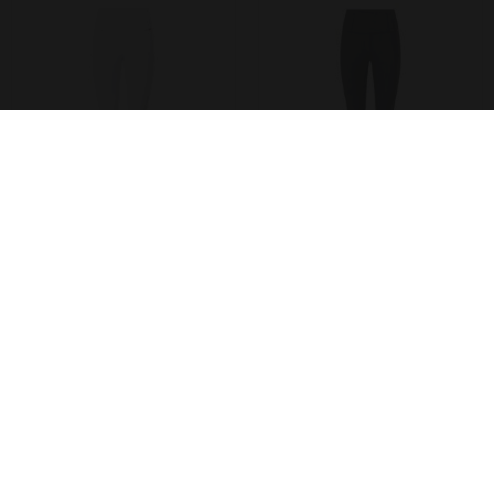
DIANA COMPRESSION FG TIGHTS
DIANA COMPRESSION FG TIGHTS
B Vertigo
B Vertigo
DKK 699,00
DKK 699,00
Størrelser på lager
Størrelser på lager
32
34
36
38
40
42
34
36
38
40
42
44
-30%