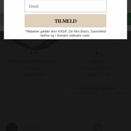
Email
TILMELD
*Rabatten gælder ikke KASK, De Niro Boots, Samshield
hjelme og i forvejen nedsatte varer.
ELITE PRO HJELMTASKE
BÆLTE
LeMieux
Imperial Riding
DKK 299,00
DKK 129,00
Størrelser på lager
75 CM
85 CM
95 CM
105 CM
-40%