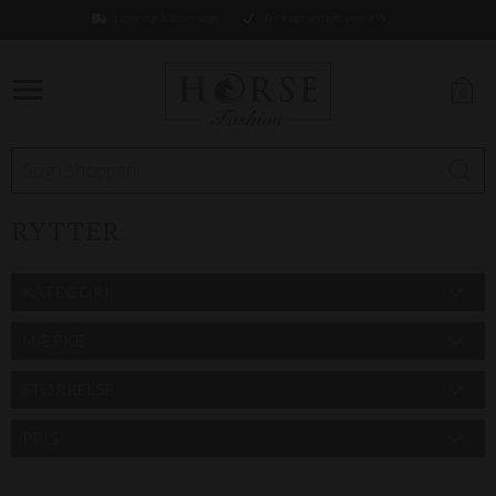
Levering 1-2 hverdage
Fri fragt ved køb over 499,-
0
RYTTER
KATEGORI
MÆRKE
STØRRELSE
PRIS