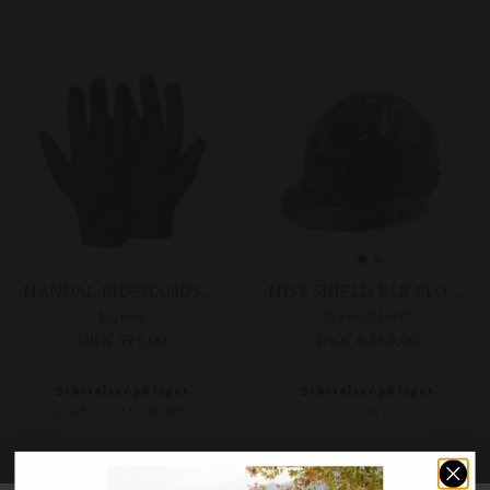
MANDAL RIDEHANDSKER
MISS SHIELD BLK FLOWER SW. JEWELRY MATT BLK
Eques
Samshield
DKK 399,00
DKK 6.163,00
Størrelser på lager
Størrelser på lager
6
6,5
7
7,5
8
8,5
9
M