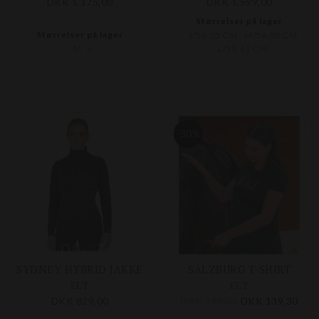
DKK 1.175,00
DKK 1.599,00
Størrelser på lager
Størrelser på lager
S/53-55 CM
M/56-58 CM
M
L
L/59-61 CM
-30%
SYDNEY HYBRID JAKKE
SALZBURG T-SHIRT
ELT
ELT
DKK 829,00
DKK 199,00
DKK 139,30