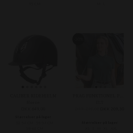
95 CM
M
L
-30%
CALIBER RIDEHJELM
PRAG FUNKTIONEL POLO SHIRT
Horze
ELT
DKK 649,00
DKK 299,00
DKK 209,30
Størrelser på lager
Størrelser på lager
52-54 CM
55-57 CM
58-60 CM
XS
S
M
XL
XXL