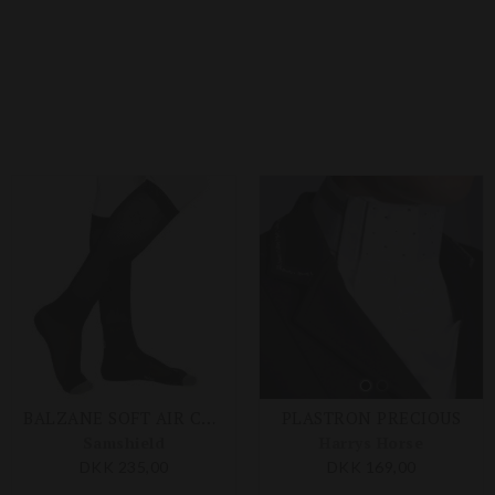
DKK 389,00
DKK 419,00
Størrelser på lager
Størrelser på lager
ONESIZE
38
39
40
41
42
43
BALZANE SOFT AIR CRYSTAL RIDESTRØMPE
PLASTRON PRECIOUS
Samshield
Harrys Horse
DKK 235,00
DKK 169,00